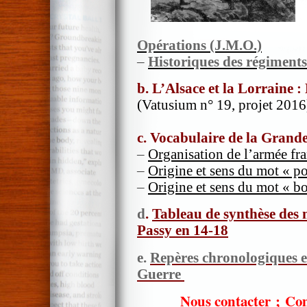
Opérations (J.M.O.)
–
Historiques des régiments
b. L’Alsace et la Lorraine :
(Vatusium n° 19, projet 2016
c. Vocabulaire de la Grand
–
Organisation de l’armée fran
–
Origine et sens du mot « po
–
Origine et sens du mot « b
d
.
Tableau de synthèse des m
Passy en 14-18
e.
Repères chronologiques 
Guerre
Nous contacter
;
Com