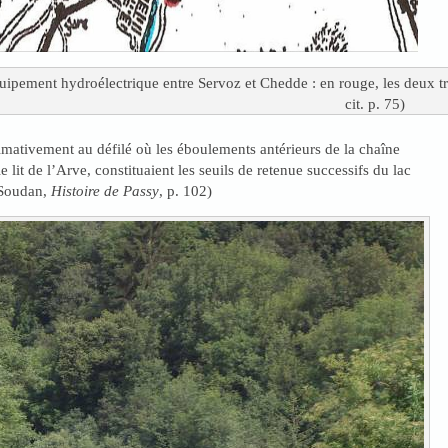
ipement hydroélectrique entre Servoz et Chedde : en rouge, les deux tro
cit. p. 75)
ximativement au défilé où les éboulements antérieurs de la chaîne
le lit de l’Arve, constituaient les seuils de retenue successifs du lac
 Soudan,
Histoire de Passy
, p. 102)