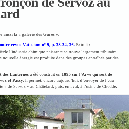
tronçon de Servoz au
lard
e aussi la « galerie des Gures ».
notre revue Vatusium n° 9, p. 33-34, 36.
Extrait :
iècle l’industrie chimique naissante se trouve largement tributaire
tte nouvelle énergie est produite dans des groupes entraînés par des
t des Lanternes
a été construit en
1895 sur l’Arve qui sert de
voz et Passy.
Il permet, encore aujourd’hui, d’envoyer de l’eau
ite « de Servoz » au Châtelard, puis, en aval, à l’usine de Chedde.