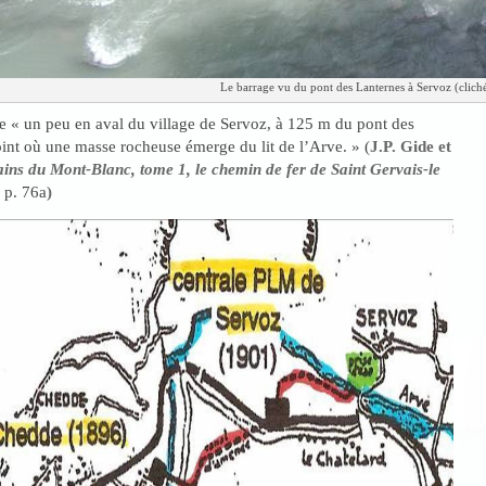
Le barrage vu du pont des Lanternes à Servoz (clich
e « un peu en aval du village de Servoz, à 125 m du pont des
int où une masse rocheuse émerge du lit de l’Arve. » (
J.P. Gide et
ains du Mont-Blanc, tome 1, le chemin de fer de Saint Gervais-le
,
p. 76a
)