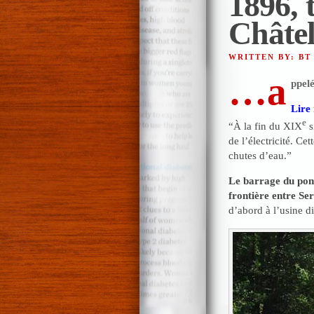
1896, 
Châte
WRITTEN BY: BT
…a
ppelé
Lire 
e
“À la fin du XIX
s
de l’électricité. Ce
chutes d’eau.”
Le barrage du pon
frontière entre Ser
d’abord à l’usine d