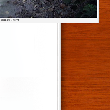
é Bernard Théry)