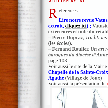
WRITTEN BY: BT
R
éférences :
Lire notre revue Vatus
extrait,
cliquez ici
) ;
Vatusiu
extérieures et toile du retabl
–
Pierre Dupraz
,
Traditions 
(les écoles).
–
Fernand Roulier,
Un art r
baroques du diocèse d’Anne
page 108.
Voir aussi le site de la Mairi
Chapelle de la Sainte-Croix,
Agathe
(Village de Joux)
Voir aussi la présentation du