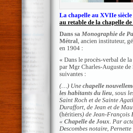
La chapelle au XVIIe siècle
au retable de la chapelle d
Dans sa
Monographie de P
Métral
, ancien instituteur, g
en 1904 :
« Dans le procès-verbal de la
par Mgr Charles-Auguste de Sa
suivantes :
(…) Une
chapelle nouvellem
les habitants du lieu
, sous l
Saint Roch et de Sainte Agath
Duraffort, de Jean et de Maur
(héritiers
) de Jean-François 
«
Chapelle de Joux
. Par ac
Descombes notaire, Pernette 