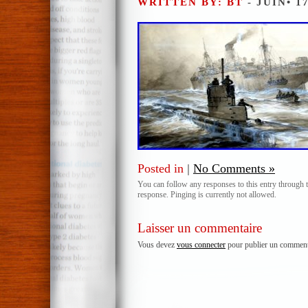
WRITTEN BY: BT
- JUIN• 1
Posted in
|
No Comments »
You can follow any responses to this entry through 
response. Pinging is currently not allowed.
Laisser un commentaire
Vous devez
vous connecter
pour publier un comment