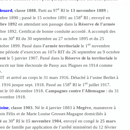
e
douard
, classe 1888.
Parti au 97
RI le
13 novembre 1889
;
e
embre 1890 ; passé le 15 octobre 1891 au 158
RI ; envoyé en
mbre 1892
en attendant son passage dans la
Réserve de l’armée
e 1892. Certificat de bonne conduite accordé. A accompli des
e
s au 30
RI du 30 septembre au 27 octobre 1895 et du 25
er
tobre 1899. Passé dans
l’armée territoriale
le 1
novembre
ne période d’exercices au 107e RIT du 26 septembre au 9 octobre
ent
le 5 janvier 1907. Passé dans la
Réserve de la territoriale
le
scrit sur liste électorale de Passy aux Plagnes en 1914 comme
e.
T et arrivé au corps le 31 mars 1916. Détaché à l’usine Berliet à
e
er
l 1916 jusque sept. 1918. Passé au 158
RI le 1
juillet 1917.
ent le 10 décembre 1918.
Campagnes contre l’Allemagne
: du 31
ovembre 1918.
oine
, classe 1903.
Né le 4 janvier 1883 à
Megève
, manœuvre à
nçois Félix et de Marie Louise Grosset-Magagne domiciliés à
e
é
au 30
RI le
15 novembre 1904
, envoyé en congé le
25 mars
ien de famille par application de l’arrêté ministériel du 12 février