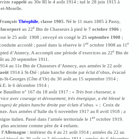
rviste
rappelé
au 30e RI le 4 août 1914 ; tué le 28 juin 1915 à
-et-Moselle.
François
Théophile
, classe 1905.
Né le 11 mars 1885 à Passy,
e
.
Incorporé
au 22
Btn de Chasseurs à pied le
7 octobre 1906
;
sse le 25 août 1908 ; envoyé en congé le
25 septembre 1908
;
er
e
conduite accordé ; passé dans la réserve le 1
octobre 1908 au 11
e
 pied d’Annecy. A accompli une période d’exercices au 22
Btn de
ût au 20 septembre 1911.
1914 au 11e Btn de Chasseurs d’Annecy, aux armées le 22 août
août
1914 à St-Dié : plaie hanche droite par éclat d’obus, évacué
its-St-Georges (Côte d’Or) du 30 août au 15 septembre 1914 ;
N.E. le 6 décembre 1914 ;
1e Bataillon n° 167 du 18 août 1917 : «
Très bon chasseur, a
ervice avec courage et dévouement, très énergique, a été blessé le
osges) de plaies hanche droite par éclats d’obus.
» ; Croix de
onze. Aux armées d’Italie du 6 novembre 1917 au 8 avril 1918 ; a
er
signe italien. Passé dans l’armée territoriale le 1
octobre 1919.
e plus ancienne comme père de 4 enfants.
 l’Allemagne
: intérieur du 4 au 21 août 1914 ; armées du 22 au
cué blessé du 30 août au 5 décembre 1914 ; armées du 6 décembre