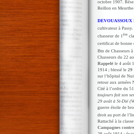
octobre 1907. Rése
Reillon en Meurthe
DEVOUASSOUX
cultivateur à Passy
ère
chasseur de 1
cla
certificat de bonne 
Btn de Chasseurs à
Chasseurs du 22 ao
Rappelé
le 4 août 
1914 ; blessé le
29 
sur l’hôpital de Nu
retour aux armées 
Cité à l’ordre du 5
toujours fait son s
29 août à St-Dié (V
guerre étoile de br
droit au port de l’In
Rattaché à la class
Campagnes contre
29 août 1914 ; éva