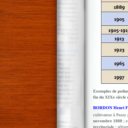
Exemples de poilus 
fin du XIXe siècle
BORDON Henri Fr
cultivateur à Passy 
novembre 1888
; 
territoriale ;
réfor