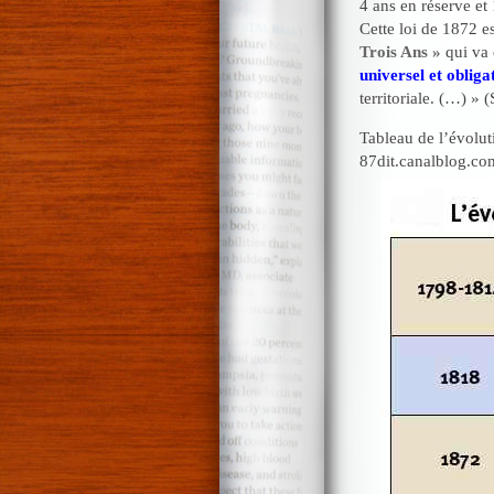
4 ans en réserve et 
Cette loi de 1872 e
Trois Ans »
qui va 
universel et obliga
territoriale. (…) » 
Tableau de l’évolut
87dit.canalblog.co