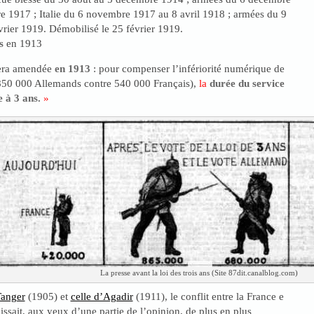
 1917 ; Italie du 6 novembre 1917 au 8 avril 1918 ; armées du 9
vrier 1919. Démobilisé le 25 février 1919.
s
en 1913
sera amendée
en 1913
: pour compenser l’infériorité numérique de
(850 000 Allemands contre 540 000 Français),
la
durée du service
e à 3 ans.
»
La presse avant la loi des trois ans (Site 87dit.canalblog.com)
Tanger
(1905) et
celle d’Agadir
(1911), le conflit entre la France e
ssait, aux yeux d’une partie de l’opinion, de plus en plus