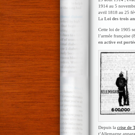
1914 au 5 novembre
avril 1818 au 25 fé
La
Loi des trois an
Cette loi de 1905 
l’armée française 
en active est porté
Depuis la
crise de 
t’Allemagne apparai