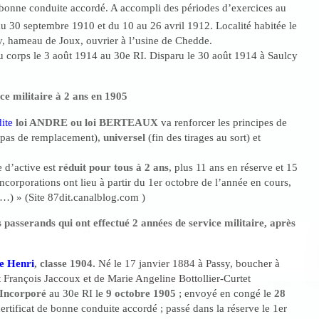
 bonne conduite accordé. A accompli des périodes d’exercices au
u 30 septembre 1910 et du 10 au 26 avril 1912. Localité habitée le
y, hameau de Joux, ouvrier à l’usine de Chedde.
au corps le 3 août 1914 au 30e RI. Disparu le 30 août 1914 à Saulcy
ce militaire à 2 ans en 1905
ite
loi ANDRE ou loi BERTEAUX
va renforcer les principes de
pas de remplacement),
universel
(fin des tirages au sort) et
 d’active est
réduit pour tous à 2 ans
, plus 11 ans en réserve et 15
 incorporations ont lieu à partir du 1er octobre de l’année en cours,
 (…) » (Site 87dit.canalblog.com )
 passerands qui ont effectué 2 années de service militaire, après
 Henri
, classe 1904.
Né le 17 janvier 1884 à Passy, boucher à
st François Jaccoux et de Marie Angeline Bottollier-Curtet
Incorporé
au 30e RI le
9 octobre 1905
; envoyé en congé le
28
ertificat de bonne conduite accordé ; passé dans la réserve le 1er