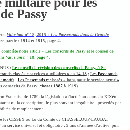
e militaire pour les
 de Passy
vue
Vatusium
n° 18, 2015 «
Les Passerands dans la Grande
ère partie : 1914 et 1915, page 4.
S
complète notre article « Les conscrits de Passy et le conseil de
dans
Vatusium
n ° 18, page 4.
ONUS :
Le conseil de révision des conscrits de Passy, à St-
erands classés «
services auxiliaires
» en 14-18
;
Les Passerands
: motifs
;
Les Passerands reclassés «
bons pour le service armé
»
es conscrits de Passy
, classes 1887 à 1919
)
on Française de 1789, la législation a fluctué au cours du XIXème
ntariat ou la conscription, le plus souvent inégalitaire : procédés par
sibilités de remplacement…
te loi CISSEY
ou loi du Comte de CHASSELOUP-LAUBAT
’un service universel et obligatoire :
5 ans d’armée d’active
, puis