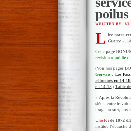
servic
poilus
WRITTEN BY: BT
L
ire notre re
Guerre
»
, 1
Cette
page BONU
révision » publié 
(Voir nos pages B
Gervais
;
Les Pass
réformés
en 14-18 
en 14-18
;
Taille d
« Après la Révoluti
siècle entre le volo
tirage au sort, pos
Une
loi de 1872 di
institue l’ébauche d