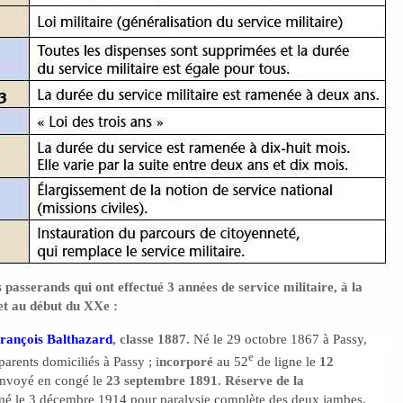
passerands qui ont effectué 3 années de service militaire, à la
 et au début du XXe :
ançois Balthazard
, classe 1887.
Né le 29 octobre 1867 à Passy,
e
parents domiciliés à Passy ; i
ncorporé
au 52
de ligne le
12
envoyé en congé le
23 septembre 1891
.
Réserve de la
mé le 3 décembre 1914 pour paralysie complète des deux jambes.