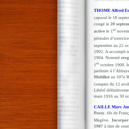
THOME Alfred E
caporal le 18 sept
congé le
20 septe
er
active
le 1
novembr
périodes d’exercice
septembre au 22 oc
1902. A accompli u
1904. Nommé
serg
er
1
octobre 1908. In
jardinier à l’Abbay
Mobilisé
au 107e RI
compter du 12 avri
Libéré définitivem
mars 1916 au 30 n
CAILLE Marc Ant
Passy
, fils de Fra
Megève.
Incorpor
1907
à titre de sout