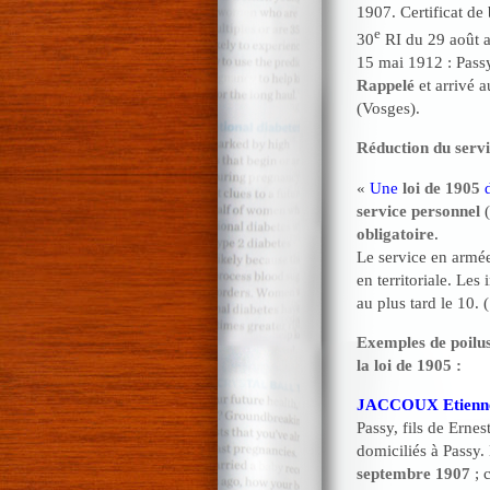
1907. Certificat de
e
30
RI du 29 août a
15 mai 1912 : Pass
Rappelé
et arrivé 
(Vosges).
Réduction du servi
«
Une
loi de 1905
d
service personnel
(
obligatoire
.
Le service en armée
en territoriale. Les
au plus tard le 10.
Exemples de poilus
la loi de 1905 :
JACCOUX Etienne
Passy, fils de Erne
domiciliés à Passy.
septembre 1907
; c