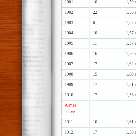
1901
10
1,59
1902
22
1,56
1903
6
1,57
1904
10
1,57
1905
11
1,57
1906
16
1,50
1907
17
1,62
1908
15
1,60
1909
17
1,51
1910
17
1,56
Armée
active
1911
10
1,61
1912
17
1,58