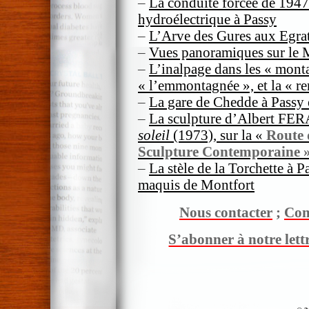
–
La conduite forcée de 1947
hydroélectrique à Passy
–
L’Arve des Gures aux Egrat
–
Vues panoramiques sur le 
–
L’inalpage dans les « mont
« l’emmontagnée », et la « r
–
La gare de Chedde à Passy 
–
La sculpture d’Albert FE
soleil
(1973), sur la «
Route 
Sculpture
Contemporaine 
–
La stèle de la Torchette à 
maquis de Montfort
Nous contacter
;
Com
S’abonner à notre lett