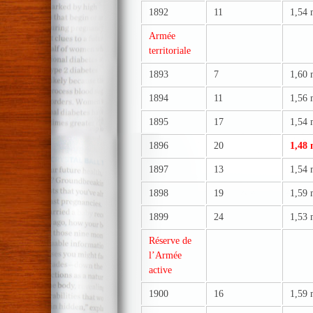
1892
11
1,54
Armée
territoriale
1893
7
1,60
1894
11
1,56
1895
17
1,54
1896
20
1,48
1897
13
1,54
1898
19
1,59
1899
24
1,53
Réserve de
l’Armée
active
1900
16
1,59