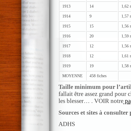
1913
14
1,62
1914
9
1,57
1915
15
1,56
1916
20
1,59
1917
12
1,56
1918
12
1,61
1919
19
1,58
MOYENNE
458 fiches
Taille minimum pour l’arti
fallait être assez grand pour 
les blesser… . VOIR notre
pag
Sources et sites à consulter
ADHS