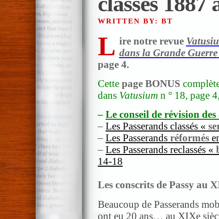
classes 1887 
WRITTEN BY: BT
L
ire notre revue
Vatusi
dans la Grande Guerre
page 4.
Cette
page BONUS
complète 
dans
Vatusium
n ° 18, page 4,
–
Le conseil de révision des
–
Les Passerands classés «
se
–
Les Passerands
réformés
en
–
Les Passerands reclassés «
14-18
Les conscrits de Passy au X
Beaucoup de Passerands mobi
ont eu 20 ans… au XIXe siècle