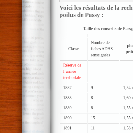
Voici les résultats de la r
poilus de Passy :
Taille des conscrits de Passy
Nombre de
plu
Classe
fiches ADHS
peti
renseignées
Réserve de
l’armée
territoriale
1887
9
1,54
1888
8
1,60
1889
8
1,55
1890
15
1,55
1891
11
1,58