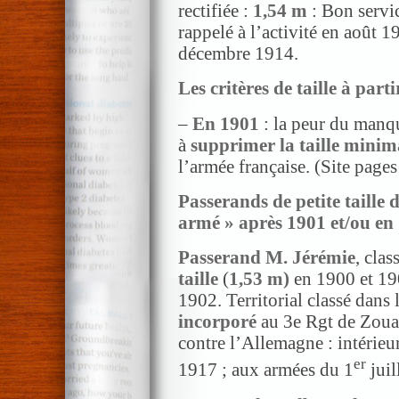
rectifiée :
1,54 m
: Bon servic
rappelé à l’activité en août 1
décembre 1914.
Les critères de taille à part
–
En 1901
: la peur du manqu
à
supprimer la taille minim
l’armée française. (Site pages1
Passerands de petite taille 
armé » après 1901 et/ou en 
Passerand M. Jérémie
, cla
taille
(
1,53 m
)
en 1900 et 190
1902. Territorial classé dans 
incorporé
au 3e Rgt de Zoua
contre l’Allemagne : intérie
er
1917 ; aux armées du 1
juil