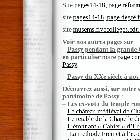
Site
pages14-18, page réforme 
site
pages14-18, page degré f
site
musems.fivecolleges.ed
Voir nos autres pages sur
–
Passy pendant la grande
en particulier
notre
page co
Passy
.
–
Passy du XXe siècle à nos
Découvrez aussi, sur notre si
patrimoine de Passy :
–
Les ex-voto du temple ro
–
Le château médiéval de Ch
–
Le retable de la Chapelle d
–
L’étonnant « Cahier » d’Eu
–
La méthode Freinet à l’éc