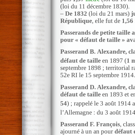
(loi du 11 décembre 1830).
–
De 1832
(loi du 21 mars)
j
République
, elle fut de
1,56
Passerands de petite taille 
pour « défaut de taille » av
Passerand B.
Alexandre, cl
défaut de taille
en 1897 (
1 
septembre 1898 ; territorial 
52e RI le 15 septembre 1914
Passerand D. Alexandre, cl
défaut de taille
en 1893 et en
54
) ; rappelé le 3 août 1914 
l’Allemagne : du 3 août 1914
Passerand F. François
, clas
ajourné à un an pour
défaut d