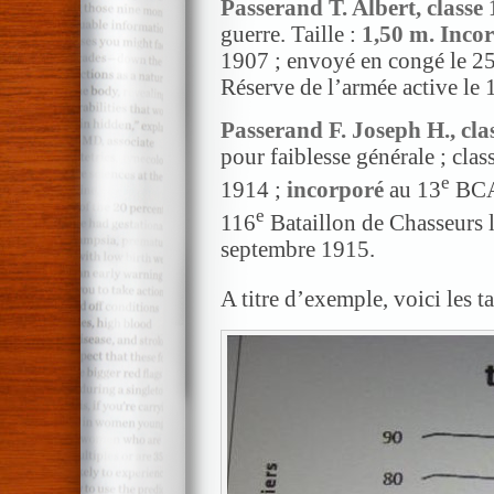
Passerand T. Albert, classe
guerre. Taille :
1,50 m.
Inco
1907 ; envoyé en congé le 25
Réserve de l’armée active le
Passerand F. Joseph H., cla
pour faiblesse générale ; cla
e
1914 ;
incorporé
au 13
BCAP
e
116
Bataillon de Chasseurs l
septembre 1915.
A titre d’exemple, voici les t