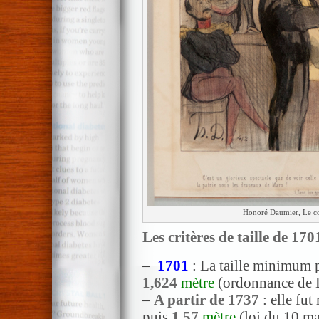
Honoré Daumier, Le con
Les critères de taille de 17
–
1701
: La taille minimum p
1,624
mètre
(ordonnance de L
–
A partir de 1737
: elle fut
puis
1,57
mètre
(loi du 10 m