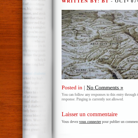
WRITTEN BY: BT
- OCT• 07
Posted in
|
No Comments »
You can follow any responses to this entry through 
response. Pinging is currently not allowed.
Laisser un commentaire
Vous devez
vous connecter
pour publier un comment