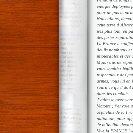
énergie déployées p
pour ne pas mourir
Nous allons, demain
cette
terre d’Alsac
irez plus loin, en p
des justes réparati
La France a souffer
deuils nombreux et 
intolérables et des
Mais
vous ne répon
vous sembler légiti
respectueux des per
armes, vous lui en 
saura ce qu’il doit
dans les combats.
J’adresse avec vous
Victoire ; j’envoie 
orphelins de la Fra
nationale, pour ap
Je m’incline devan
Vive la FRANCE ! 