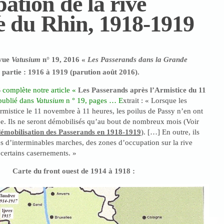
pation de la rive
 du Rhin, 1918-1919
evue
Vatusium
n° 19, 2016 «
Les Passerands dans la Grande
e
partie : 1916 à 1919 (parution août 2016).
S
complète notre article «
Les Passerands après l’Armistice du 11
publié dans
Vatusium
n ° 19, pages … E
xtrait : « Lorsque les
armistice le 11 novembre à 11 heures, les poilus de Passy n’en ont
ée. Ils ne seront démobilisés qu’au bout de nombreux mois (Voir
émobilisation des Passerands en 1918-1919
). […] En outre, ils
ès d’interminables marches, des zones d’occupation sur la rive
certains casernements. »
Carte du front ouest de 1914 à 1918 :