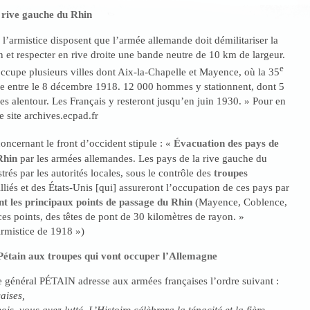
 rive gauche du Rhin
 l’armistice disposent que l’armée allemande doit démilitariser la
 et respecter en rive droite une bande neutre de 10 km de largeur.
e
ccupe plusieurs villes dont Aix-la-Chapelle et Mayence, où la 35
ie entre le 8 décembre 1918. 12 000 hommes y stationnent, dont 5
es alentour. Les Français y resteront jusqu’en juin 1930. » Pour en
e site archives.ecpad.fr
oncernant le front d’occident stipule : «
Évacuation des pays de
Rhin
par les armées allemandes. Les pays de la rive gauche du
rés par les autorités locales, sous le contrôle des
troupes
liés et des États-Unis [qui] assureront l’occupation de ces pays par
nt les principaux points de passage du Rhin
(Mayence, Coblence,
es points, des têtes de pont de 30 kilomètres de rayon. »
Armistice de 1918 »)
Pétain aux troupes qui vont occuper l’Allemagne
le général PÉTAIN adresse aux armées françaises l’ordre suivant :
aises,
s, vous avez lutté. L’Histoire célèbrera la ténacité et la fière