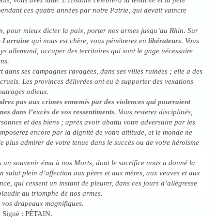
endant ces quatre années par notre Patrie, qui devait vaincre
.
, pour mieux dicter la paix, porter nos armes jusqu’au Rhin. Sur
e-Lorraine
qui nous est chère, vous pénétrerez en
libérateurs
. Vous
ays allemand, occuper des territoires qui sont le gage nécessaire
ons.
t dans ses campagnes ravagées, dans ses villes ruinées ; elle a des
cruels. Les provinces délivrées ont eu à supporter des vexations
 outrages odieux.
drez pas aux crimes ennemis par des violences qui pourraient
mes dans l’excès de vos ressentiments
. Vous resterez disciplinés,
sonnes et des biens ; après avoir abattu votre adversaire par les
imposerez encore par la dignité de votre attitude, et le monde ne
 le plus admirer de votre tenue dans le succès ou de votre héroïsme
 un souvenir ému à nos Morts, dont le sacrifice nous a donné la
un salut plein d’affection aux pères et aux mères, aux veuves et aux
nce, qui cessent un instant de pleurer, dans ces jours d’allégresse
plaudir au triomphe de nos armes.
t vos drapeaux magnifiques.
»
Signé : PÉTAIN.