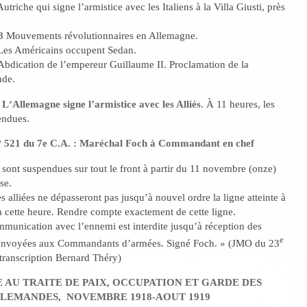
utriche qui signe l’armistice avec les Italiens à la Villa Giusti, près
18
Mouvements révolutionnaires en Allemagne.
es Américains occupent Sedan.
Abdication de l’empereur Guillaume II. Proclamation de la
nde.
L
‘Allemagne signe l’armistice avec les Alliés
.
À 11 heures, les
endues.
° 521 du 7e C.A. : Maréchal Foch à Commandant en chef
s sont suspendues sur tout le front à partir du 11 novembre (onze)
se.
es alliées ne dépasseront pas jusqu’à nouvel ordre la ligne atteinte à
 à cette heure. Rendre compte exactement de cette ligne.
mmunication avec l’ennemi est interdite jusqu’à réception des
e
 envoyées aux Commandants d’armées. Signé Foch. » (JMO du 23
transcription Bernard Théry)
E AU TRAITE DE PAIX, OCCUPATION ET GARDE DES
LEMANDES, NOVEMBRE 1918-AOUT 1919