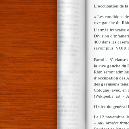
L’occupation de la
« Les conditions de
rive gauche du Rhin
L’armée française o
Division d’infanter
400 dans les casern
savoir plus, VOIR l
e
Parmi la 5
clause c
la rive gauche du 
Rhin seront administ
d’occupation
des Al
des
garnisons tena
Cologne) avec, en c
(Wikipedia, art. « 
Ordre du général 
Le
12 novembre
, 
« Aux Armées franç
Pendant de longs moi