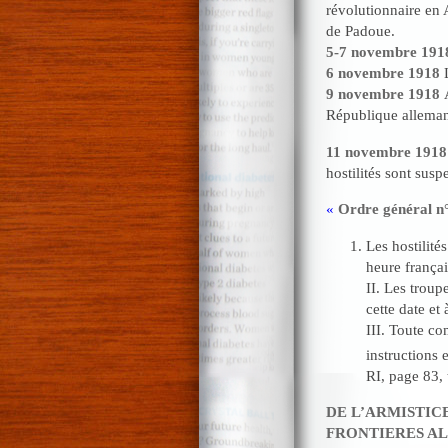
révolutionnaire en A
de Padoue.
5-7 novembre 19
6 novembre 1918
L
9 novembre 1918
République allema
11 novembre
1918
hostilités sont susp
«
Ordre général n
Les hostilité
heure françai
II. Les troup
cette date et
III. Toute co
instructions
RI, page 83, 
DE L’ARMISTIC
FRONTIERES AL