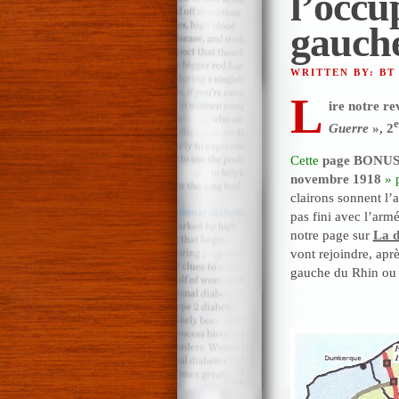
l’occu
gauche
WRITTEN BY: BT
L
ire notre r
Guerre
»
, 2
Cette
page BONU
novembre 1918
» 
clairons sonnent l’
pas fini avec l’arm
notre page sur
La d
vont rejoindre, apr
gauche du Rhin ou 