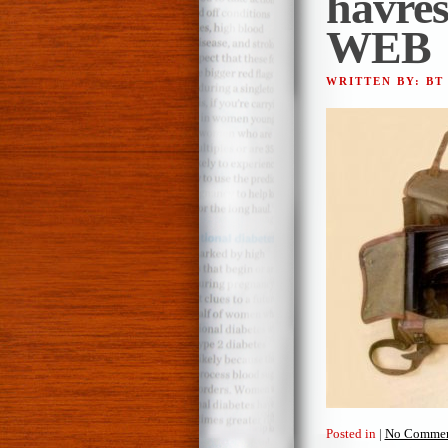
havres
WEB
WRITTEN BY: B
Posted in
|
No Commen