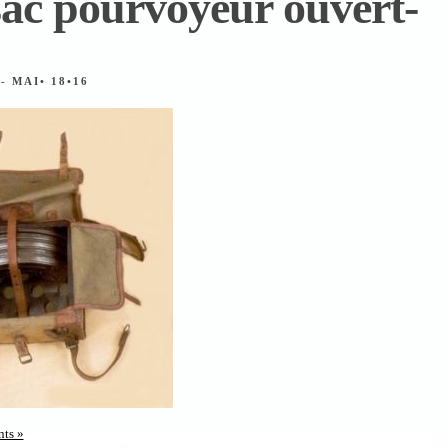
ac pourvoyeur ouvert-
T
- MAI• 18•16
ts »