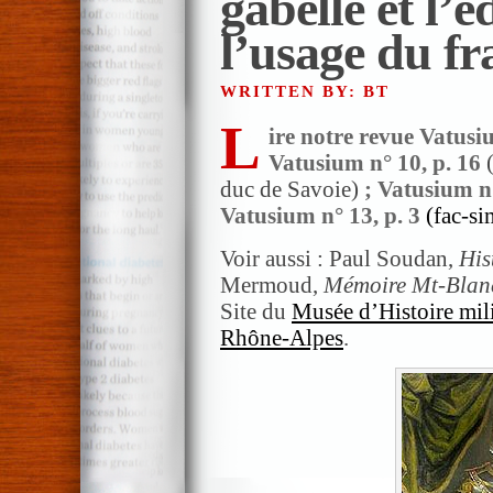
gabelle et l’é
l’usage du fr
WRITTEN BY: BT
L
ire notre revue Vatusiu
Vatusium n° 10, p. 16
duc de Savoie)
; Vatusium n
Vatusium n° 13, p. 3
(fac-si
Voir aussi : Paul Soudan,
His
Mermoud,
Mémoire Mt-Blan
Site du
Musée d’Histoire mili
Rhône-Alpes
.