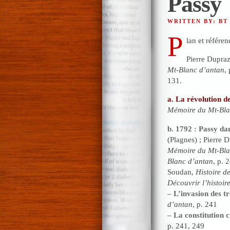
Passy
WRITTEN BY: BT
P
lan et référen
Pierre Dupra
Mt-Blanc d’antan
,
131.
a. La révolution de
Mémoire du Mt-Bla
b. 1792 : Passy d
(Plagnes) ; Pierre 
Mémoire du Mt-Bla
Blanc d’antan
, p. 
Soudan,
Histoire d
Découvrir l’histoir
–
L’invasion des t
d’antan
, p. 241
–
La constitution c
p. 241, 249