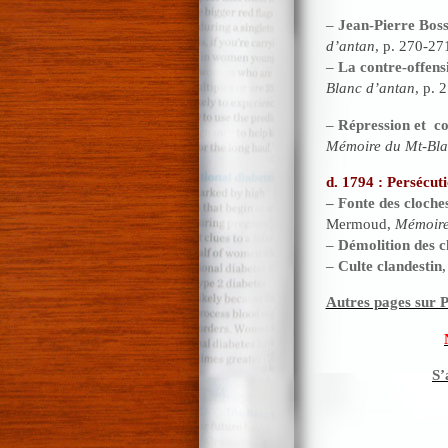
–
Jean-Pierre Boss
d’antan
, p. 270-27
–
La contre-offensi
Blanc d’antan
, p. 
–
Répression et co
Mémoire du Mt-Bla
d. 1794 : Persécuti
– Fonte des cloche
Mermoud,
Mémoire
–
Démolition des c
–
Culte clandestin
Autres pages sur P
S’