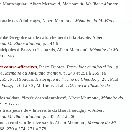
de Montesquiou
, Albert Mermoud,
Mémoire du Mt-Blanc d’antan
,
onale des Allobroges
, Albert Mermoud,
Mémoire du Mt-Blanc
’abbé Grégoire sur le rattachement de la Savoie
, Albert
 du Mt-Blanc d’antan
, p. 244-5
icipales à Passy et les partis
, Albert Mermoud,
Mémoire du Mt-
246, 248.
et contre-offensives
, Pierre Dupraz,
Passy hier et aujourd’hui
, p.
ud,
Mémoire du Mt-Blanc d’antan
, p. 249 et 251 à 265, en
4-255 ; Paul Soudan,
Historique de l’usine de Chedde
, p. 28 ; Paul
e Passy
, p. 68 à 70 ; M. Hudry et al. ,
Découvrir l’histoire de
es soldats, “levée des volontaires
“, Albert Mermoud,
Mémoire du
 p. 251-252
s trois jours de « la révolte du Haut Faucigny
», Albert
 du Mt-Blanc d’antan
, p. 243, 252 à 266
ns la contre-offensive sarde
, Albert Mermoud,
Mémoire du Mt-
268, 270 à 274, 271 à 278.