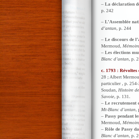
–
La déclaration 
p. 242
–
L’Assemblée nati
d’antan
, p. 244
–
Le discours de l
Mermoud,
Mémoire
–
Les élections mun
Blanc d’antan
, p. 
c. 1793 : Révoltes 
28 ; Albert Mermo
particulier , p. 25
Soudan,
Histoire d
Savoie
, p. 131.
–
Le recrutement d
Mt-Blanc d’antan
,
–
Passy pendant le
Mermoud,
Mémoire
–
Rôle de Passy da
Blanc d’antan
, p. 