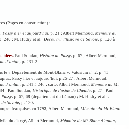
ces (Pages en construction) :
z,
Passy hier et aujourd’hui
, p. 21 ; Albert Mermoud,
Mémoire du
 p. 240 ; M. Hudry et al.,
Découvrir l’histoire de Savoie
, p. 128 à
s idées
,
Paul Soudan,
Histoire de Passy
, p. 67 ; Albert Mermoud,
nc d’antan
, p. 231-2
ans le « Département du Mont-Blanc »
, Vatusium n° 2, p. 41
Dupraz, Passy hier et aujourd’hui, p.26-27 ; Albert Mermoud,
nc d’antan
, p. 241 à 246 ; carte, Albert Mermoud,
Mémoire du Mt-
284 ; Paul Soudan,
Historique de l’usine de Chedde
, p. 27 ; Paul
e Passy
, p. 67, 69 (département du Léman) ; M. Hudry et al. ,
e de Savoie
, p. 130.
roupes françaises en 1792
, Albert Mermoud,
Mémoire du Mt-Blanc
ivile du clergé
, Albert Mermoud,
Mémoire du Mt-Blanc d’antan
,