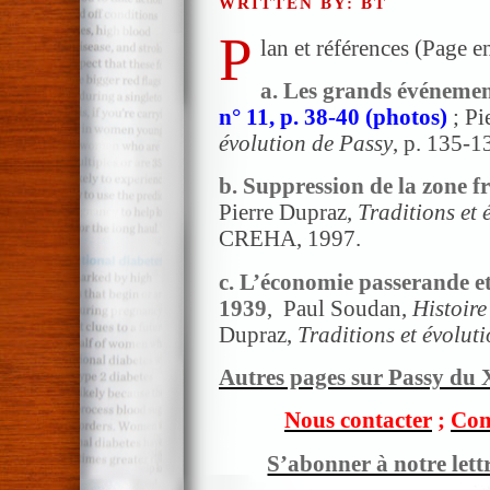
WRITTEN BY: BT
P
lan et références (Page e
a. Les grands événemen
n° 11, p. 38-40 (photos)
; Pi
évolution de Passy
, p. 135-1
b. Suppression de la zone 
Pierre Dupraz,
Traditions et 
CREHA, 1997.
c. L’économie passerande et
1939
, Paul Soudan,
Histoire
Dupraz,
Traditions et évolut
Autres pages sur Passy du X
Nous contacter
;
Com
S’abonner à notre lett