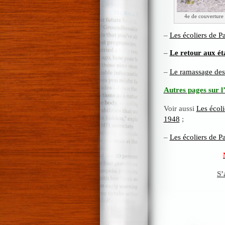
4e de couvertur
–
Les écoliers de P
–
Le retour aux ét
–
Le ramassage des f
Autres pages sur l’
Voir aussi
Les écoli
1948
;
–
Les écoliers de P
S’