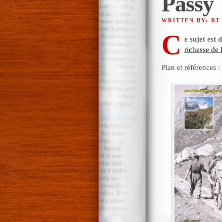
Passy
WRITTEN BY: BT
C
e sujet est
richesse de 
Plan et références :