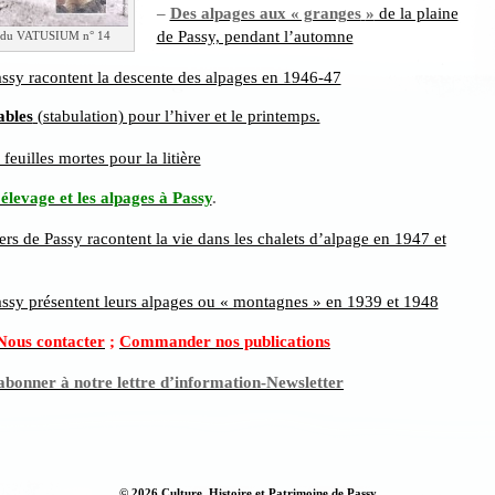
–
Des alpages aux « granges
»
de la plaine
de Passy, pendant l’automne
e du VATUSIUM n° 14
assy racontent la descente des alpages en 1946-47
ables
(stabulation) pour l’hiver et le printemps.
euilles mortes pour la litière
élevage et les alpages à Passy
.
ers de Passy racontent la vie dans les chalets d’alpage en 1947 et
assy présentent leurs alpages ou « montagnes » en 1939 et 1948
Nous contacter
;
Commander nos publications
abonner à notre lettre d’information-Newsletter
© 2026 Culture, Histoire et Patrimoine de Passy