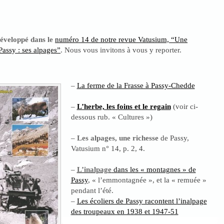
 développé dans le
numéro 14 de notre revue Vatusium, “Une
Passy : ses alpages”
. Nous vous invitons à vous y reporter.
–
La ferme de la Frasse à Passy-Chedde
–
L’herbe, les foins et le regain
(voir ci-
dessous rub. « Cultures »)
–
Les alpages, une richesse
de Passy
,
Vatusium n° 14, p. 2, 4.
–
L’inalpage
dans les « montagnes » de
Passy
, « l’emmontagnée », et la « remuée »
pendant l’été.
–
Les écoliers de Passy racontent l’inalpage
des troupeaux en 1938 et 1947-51