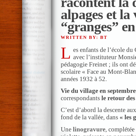
racontent la 
alpages et la 
“granges” en
WRITTEN BY: BT
L
es enfants de l’école du 
avec l’instituteur Mons
pédagogie Freinet ; ils ont dé
scolaire « Face au Mont-Blanc
années 1932 à 52.
Vie du village en s
eptembre
correspondants
le retour de
C’est d’abord la descente au
fond de la vallée, dans
« les 
Une
linogravure
, complétée