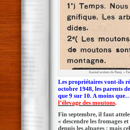
Journal scolaire de Passy, « F
Les propriétaires vont-ils r
octobre 1948, les parents d
que 9 sur 10. A moins que
l’élevage des moutons
.
Fin septembre, il faut atte
« descendre les fromages et
depuis les alpages ; mais ce