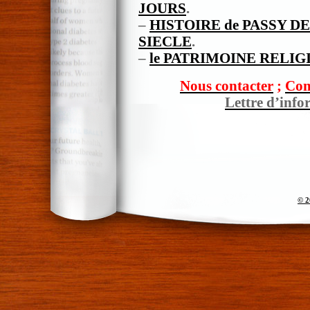
JOURS
.
–
HISTOIRE de PASSY D
SIECLE
.
–
le PATRIMOINE RELIG
Nous contacter
;
Com
Lettre d’info
© 2