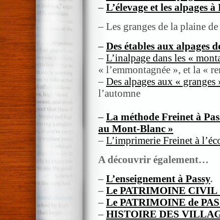
–
L’élevage et les alpages à
– Les granges de la plaine de
–
Des étables aux alpages d
–
L’inalpage dans les « mont
« l’emmontagnée », et la « r
–
Des alpages aux « granges »
l’automne
–
La méthode Freinet à Passy
au Mont-Blanc »
–
L’imprimerie Freinet à l’éc
A découvrir également…
–
L’enseignement à Passy
.
–
Le PATRIMOINE CIVIL
–
Le PATRIMOINE de PA
–
HISTOIRE DES VILLAG