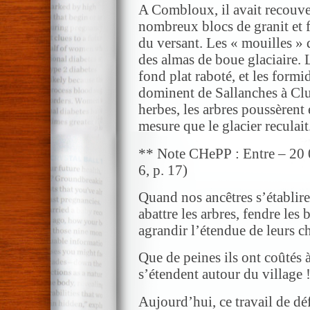
A Combloux, il avait recouver
nombreux blocs de granit et 
du versant. Les « mouilles »
des almas de boue glaciaire. 
fond plat raboté, et les formid
dominent de Sallanches à Clus
herbes, les arbres poussèrent e
mesure que le glacier reculait
** Note CHePP : Entre – 20 
6, p. 17)
Quand nos ancêtres s’établiren
abattre les arbres, fendre les
agrandir l’étendue de leurs ch
Que de peines ils ont coûtés 
s’étendent autour du village 
Aujourd’hui, ce travail de déf