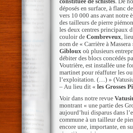
constituée de schistes
. De 
déposés en surface, à flanc de 
vers 10 000 ans avant notre è
des tailleurs de pierre piémo
les deux centres principaux d
couloir de
Combreveux
, li
nom de « Carrière à Massera » 
Gibloux
où plusieurs entrepr
débiter des blocs concédés pa
Voutrière, est installée une f
martinet pour réaffuter les ou
l’exploitation. (…) » (Vatusi
– Au lieu dit «
les Grosses P
Voir dans notre revue
Vatusi
montrant « une partie des Gro
aujourd’hui disparus dans l’e
commune à un tailleur de pier
encore une, importante, en su