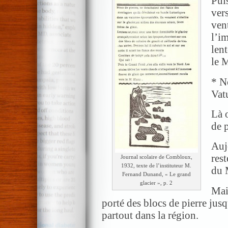
Pui
vers
ven
l’i
len
le 
* N
Vat
Là o
de p
Auj
rest
Journal scolaire de Combloux,
1932, texte de l’instituteur M.
du 
Fernand Dunand, « Le grand
glacier », p. 2
Mais
porté des blocs de pierre jus
partout dans la région.