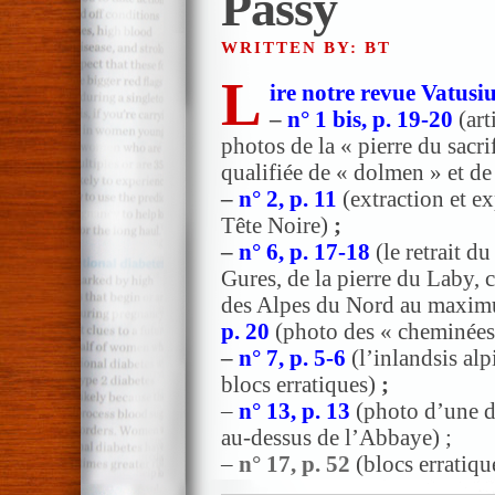
Passy
WRITTEN BY: BT
L
ire notre revue Vatus
–
n° 1 bis, p. 19-20
(art
photos de la « pierre du sacrif
qualifiée de « dolmen » et de 
–
n° 2, p. 11
(extraction et ex
Tête Noire)
;
–
n° 6, p. 17-18
(le retrait d
Gures, de la pierre du Laby, c
des Alpes du Nord au maxim
p. 20
(photo des « cheminées 
–
n° 7, p. 5-6
(l’inlandsis alp
blocs erratiques)
;
–
n° 13, p. 13
(photo d’une d
au-dessus de l’Abbaye) ;
–
n° 17, p. 52
(blocs erratiqu