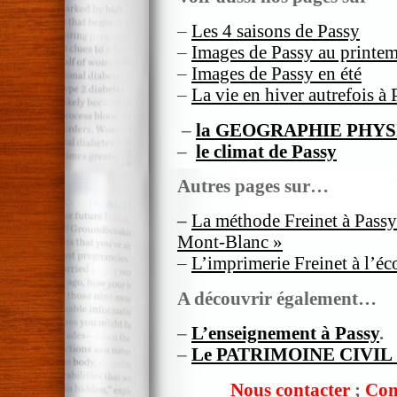
–
Les 4 saisons de Passy
–
Images de Passy au printe
–
Images de Passy en été
–
La vie en hiver autrefois à 
–
la GEOGRAPHIE PHYS
–
le climat de Passy
Autres pages sur…
–
La méthode Freinet à Passy e
Mont-Blanc »
–
L’imprimerie Freinet à l’éc
A découvrir également…
–
L’enseignement à Passy
.
–
Le PATRIMOINE CIVIL
Nous contacter
;
Com