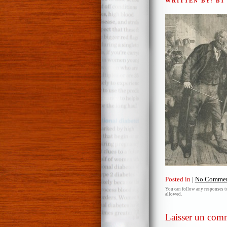
WRITTEN BY: B
Posted in
|
No Commen
You can follow any responses to
allowed.
Laisser un com