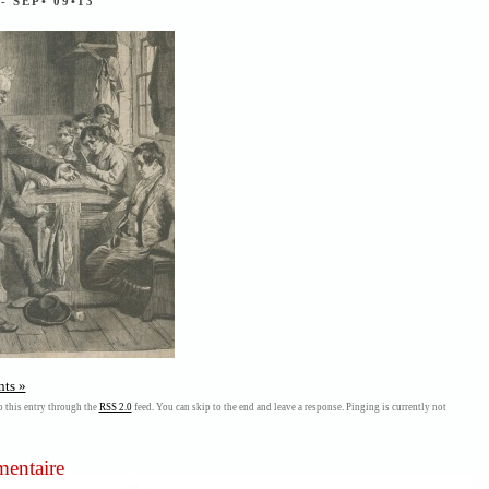
T
- SEP• 09•13
ts »
 this entry through the
RSS 2.0
feed. You can skip to the end and leave a response. Pinging is currently not
mentaire