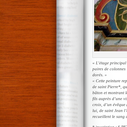
«
L’étage principal
paires de colonnes 
dorés. »
« Cette peinture re
de saint Pierre*, qu
bâton et montrant l
fils auprès d’une v
croix, d’un évêque 
lui, de saint Jean 
recueillent le sang 
* inscription : S.P