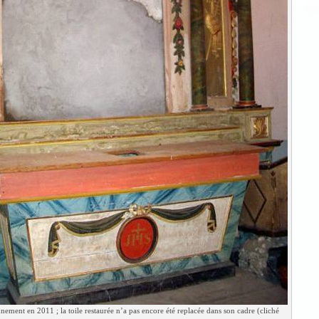
nement en 2011 ; la toile restaurée n’a pas encore été replacée dans son cadre (cliché