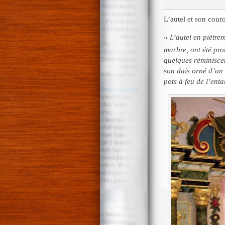
L’autel et son cou
«
L’autel en piètrem
marbre, ont été pr
quelques réminisce
son dais orné d’un
pots à feu de l’ent