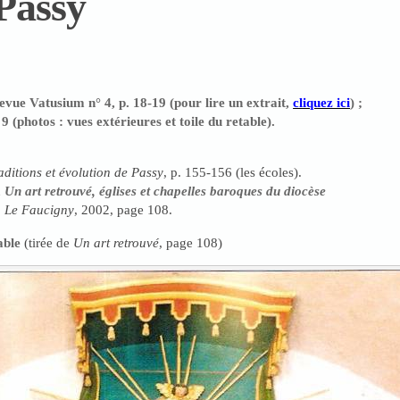
Passy
evue Vatusium n° 4, p. 18-19 (pour lire un extrait,
cliquez ici
) ;
9 (photos : vues extérieures et toile du retable).
aditions et évolution de Passy
, p. 155-156 (les écoles).
,
Un art retrouvé, églises et chapelles baroques du diocèse
:
Le Faucigny
, 2002, page 108.
able
(tirée de
Un art retrouvé
, page 108)