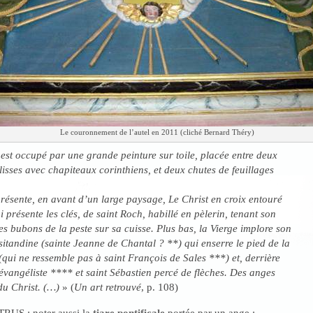
Le couronnement de l’autel en 2011 (cliché Bernard Théry)
 est occupé par une grande peinture sur toile, placée entre deux
lisses avec chapiteaux corinthiens, et deux chutes de feuillages
présente, en avant d’un large paysage, Le Christ en croix entouré
i présente les clés, de saint Roch, habillé en pèlerin, tenant son
es bubons de la peste sur sa cuisse. Plus bas, la Vierge implore son
isitandine (sainte Jeanne de Chantal ? **) qui enserre le pied de la
(qui ne ressemble pas à saint François de Sales ***) et, derrière
l’évangéliste **** et saint Sébastien percé de flèches. Des anges
du Christ. (…)
» (
Un art retrouvé
, p. 108)
ETRUS ; noter aussi la
tiare pontificale
portée par un ange :