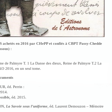
 achetés en 2016 par CHePP et confiés à CBPT Passy-Chedde
ssous) :
 de Palmyre T. 1 La Danse des dieux, Reine de Palmyre T.2 La
 XO 2016, en un seul tome.
ocuments
R, éd. Perrin :
2014.
ssible
,
éd. 2015.
ON,
La Savoie sous l’uniforme
,
éd. Laurent Demouzon – Mémoire