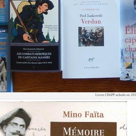
Livres CHePP achetés en 201