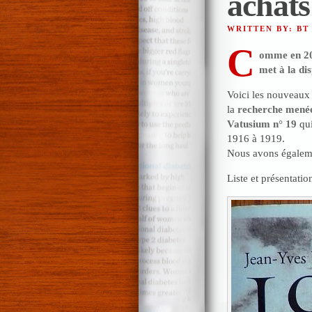
achats
WRITTEN BY: BT
C
omme en 201
met à la di
Voici les nouveaux 
la
recherche menée 
Vatusium n° 19
qui
1916 à 1919.
Nous avons égalem
Liste et présentatio