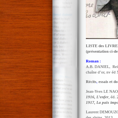
LISTE des LIVRES
(présentation ci-de
Roman :
A.B. DANIEL, Reine
chaîne d’or, nv éd
Récits
,
essais et d
Jean-Yves LE NAOU
1916, L’enfer
,
éd. 
1917, La paix impo
Laurent DEMOUZ
des alpins, 2013.