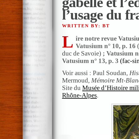
gabelle et l’é
l’usage du fr
WRITTEN BY: BT
L
ire notre revue Vatusiu
Vatusium n° 10, p. 16
duc de Savoie)
; Vatusium n
Vatusium n° 13, p. 3
(fac-si
Voir aussi : Paul Soudan,
His
Mermoud,
Mémoire Mt-Blan
Site du
Musée d’Histoire mili
Rhône-Alpes
.