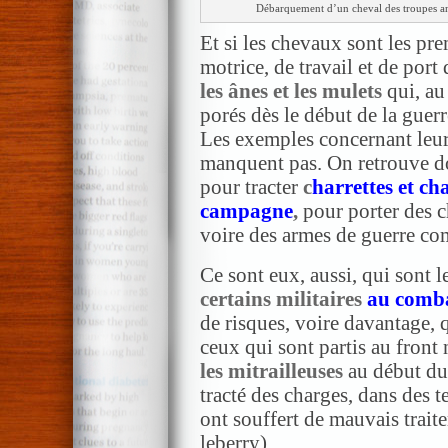
Débarquement d’un cheval des troupes angl
Et si les chevaux sont les pre
motrice, de travail et de port 
les ânes et les mulets
qui, au
porés dès le début de la guerr
Les exemples con­cernant leu
manquent pas. On retrouve do
pour tracter
c
harrettes et ch
campagne
,
pour porter des c
voire des armes de guerre c
Ce sont eux, aus­si, qui sont l
cer­tains militaires
au comb
de risques, voire davantage, qu
ceux qui sont partis au front 
les mitrailleuses
au début du
tracté des charges, dans des t
ont souffert de mauvais traite
leberry)