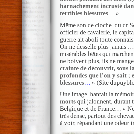
harnachement incrusté dan
terribles blessures
…
»
Même son de cloche du dr Sch
officier de cavalerie, le capi
guerre ait aboli toute connai
On ne desselle plus jamais 
misérables bêtes qui marchent
ne boivent plus, ils ne mange
crainte de découvrir, sous l
profondes que l’on y sait ; e
blessures
…
» (Site dupuybl
Une image hantait la mémoir
morts
qui jalonnent, durant t
Belgique et de France… « Nou
très dense, partout des chevau
à voir, répandant une odeur 