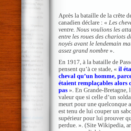
Après la bataille de la crête 
canadien déclare : «
Les chev
ventre. Nous voulions les att
entre les roues des chariots d
noyés avant le lendemain ma
assez grand nombre
».
En 1917, à la bataille de Pas
pensent qu’à ce stade, «
il é
cheval qu’un homme, parce
étaient remplaçables alors q
pas
». En Grande-Bretagne, l
valeur que si celle d’un solda
meurt pour une quelconque au
est tenu de lui couper un sabo
supérieur pour lui prouver qu
perdue. ». (Site Wikipedia, a