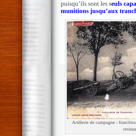
puisqu’ils sont les
s
euls cap
munitions jusqu’aux tranc
Artillerie de campagne : franchiss
resist