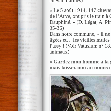
cheval d’armes)
« Le 5 août 1914,
147 cheva
de l’Arve
, ont pris le train à
Dauphiné. » (D. Légat, A. Pi
35-36)
Dans notre commune, «
il n
âgées et… les vieilles mules
Passy ! (Voir Vatusium n° 18, 
animaux)
« Gardez mon homme à la g
mais laissez-moi au moins