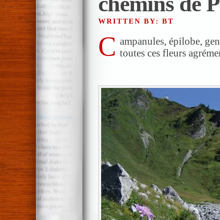
chemins de P
WRITTEN BY: BT
C
ampanules, épilobe, gent
toutes ces fleurs agréme