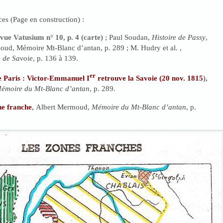
ces (Page en construction) :
vue Vatusium n° 10, p. 4 (carte)
; Paul Soudan,
Histoire de Passy
,
oud, Mémoire Mt-Blanc d’antan, p. 289 ; M. Hudry et al. ,
e de Savoie
, p. 136 à 139.
er
e Paris : Victor-Emmanuel I
retrouve la Savoie (20 nov. 1815
),
émoire du Mt-Blanc d’antan
, p. 289.
ne franch
e
,
Albert Mermoud,
Mémoire du Mt-Blanc d’antan
, p.