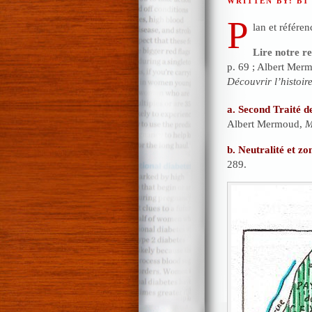
WRITTEN BY: BT
P
lan et référen
Lire notre re
p. 69 ; Albert Merm
Découvrir l’histoir
a. Second Traité d
Albert Mermoud,
M
b. Neutralité et zo
289.