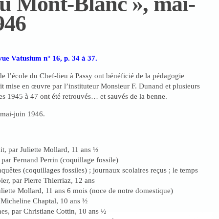
u Mont-Blanc », mai-
946
vue Vatusium n° 16, p. 34 à 37.
de l’école du Chef-lieu à Passy ont bénéficié de la pédagogie
tait mise en œuvre par l’instituteur Monsieur F. Dunand et plusieurs
es 1945 à 47 ont été retrouvés… et sauvés de la benne.
 mai-juin 1946.
ait, par Juliette Mollard, 11 ans ½
 par Fernand Perrin (coquillage fossile)
quêtes (coquillages fossiles) ; journaux scolaires reçus ; le temps
ier, par Pierre Thierriaz, 12 ans
uliette Mollard, 11 ans 6 mois (noce de notre domestique)
r Micheline Chaptal, 10 ans ½
es, par Christiane Cottin, 10 ans ½