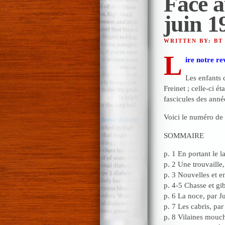
Face a
juin 1
WRITTEN BY: BT
L
ire notre re
Les enfants 
Freinet ; celle-ci é
fascicules des anné
Voici le numéro de
SOMMAIRE
p. 1 En portant le l
p. 2 Une trouvaille,
p. 3 Nouvelles et en
p. 4-5 Chasse et gib
p. 6 La noce, par J
p. 7 Les cabris, pa
p. 8 Vilaines mouch