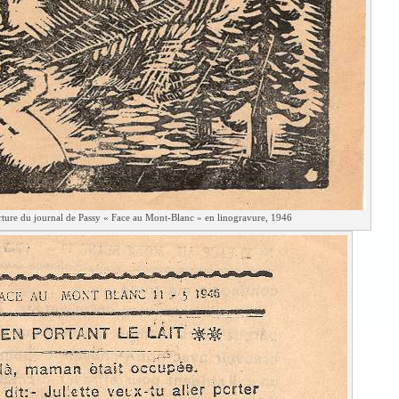
ture du journal de Passy « Face au Mont-Blanc » en linogravure, 1946