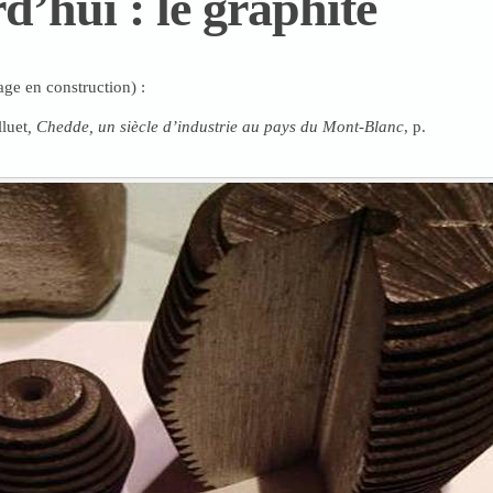
d’hui : le graphite
age en construction) :
lluet
, Chedde, un siècle d’industrie au pays du Mont-Blanc
, p.