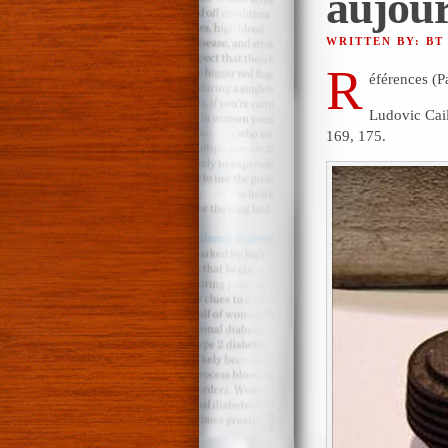
aujour
WRITTEN BY: BT
R
éférences (P
Ludovic
Cai
169, 175.