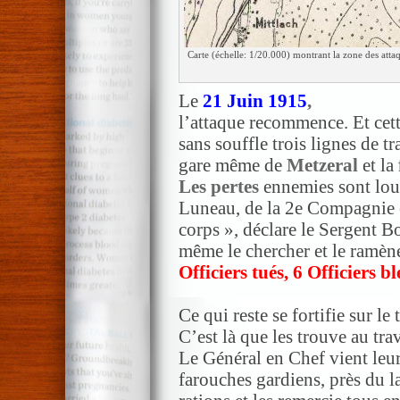
Carte (échelle: 1/20.000) montrant la zone des attaq
Le
21 Juin 1915
,
l’attaque recommence. Et cette
sans souffle trois lignes de t
gare même de
Metzeral
et la
Les pertes
ennemies sont lour
Luneau, de la 2e Compagnie e
corps », déclare le Sergent B
même le chercher et le ramène
Officiers tués, 6 Officiers
Ce qui reste se fortifie sur le
C’est là que les trouve au tr
Le Général en Chef vient leur
farouches gardiens, près du la