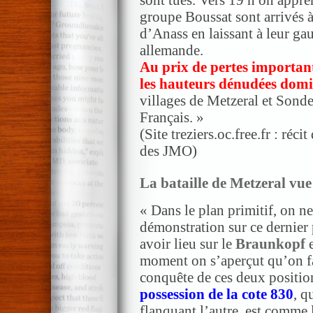
sont tués. Vers 19 h on appre
groupe Boussat sont arrivés à 
d’Anass en laissant à leur ga
allemande.
Au prix de pertes importante
les hauteurs dénudées dom
villages de Metzeral et Sond
Français. »
(Site treziers.oc.free.fr : réc
des JMO)
La bataille de Metzeral vu
« Dans le plan primitif, on n
démonstration sur ce dernier 
avoir lieu sur le
Braunkopf
moment on s’aperçut qu’on fac
conquête de ces deux positio
possession de la cote 830
, q
flanquant l’autre, est comme l