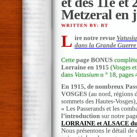
et des 11e et
Metzeral en 
WRITTEN BY: BT
L
ire notre revue
Vatusi
dans la Grande Guerre
Cette
page BONUS
complète 
Lorraine en 1915
(Vosges et
dans
Vatusium
n ° 18, pages 
En 1915, de nombreux Pass
VOSGES
(au nord, régions d
sommets des Hautes-Vosges)
« Les Passerands et les comba
l’introduction
sur notre pag
LORRAINE et ALSACE dur
Nous présentons le détail de c