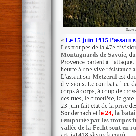
Haute v
«
Le 15 juin 1915 l’assaut 
Les troupes de la 47e divisio
Montagnards de Savoie
, d
Provence partent à l’attaque. 
heurte à une vive résistance 
L’assaut sur
Metzeral
est do
divisions. Le combat a lieu d
corps à corps, à coup de cros
des rues, le cimetière, la 
23 juin fait état de la prise d
Sondernach et
l
e 24,
la batai
remportée par les troupes f
vallée de la Fecht sont en r
artois1418.skyrock.com)