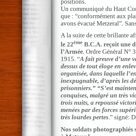
positions.
Un communiqué du Haut Co
que : “conformément aux plan
avons évacué Metzeral”. San
A la suite de cette brillante a
ème
le 22
B.C.A. reçoit une d
l’Armée
.
Ordre Général N° 32
1915. “
A fait preuve d’une v
dessus de tout éloge en enle
organisée, dans laquelle l’
inexpugnable, d’après les dé
prisonniers.” “S’est mainten
conquises, malgré un très v
trois nuits, a repoussé victo
menées par des forces supérie
très lourdes pertes
.” signé: 
Nos soldats photographiés s