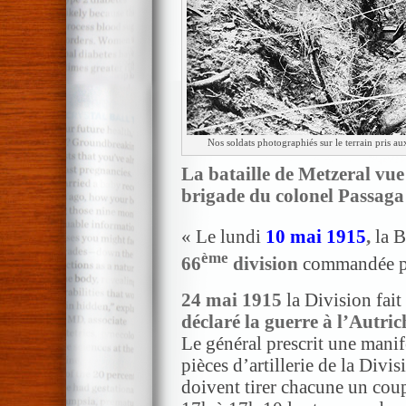
Nos soldats photographiés sur le terrain pris a
La bataille de Metzeral vue
brigade du colonel Passaga
« Le lundi
10 mai 1915
,
la B
ème
66
division
commandée p
24 mai 1915
la Division fait
déclaré la guerre à l’Autri
Le général prescrit une manife
pièces d’artillerie de la Divis
doivent tirer chacune un coup