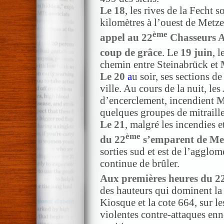
Le 18
, les rives de la Fecht 
kilomètres à l’ouest de Metz
ème
appel au
22
Chasseurs A
coup de grâce
. Le
19 juin
, l
chemin entre Steinabrück et
Le 20
a
u soir, ses sections de 
ville. Au cours de la nuit, l
d’encerclement, incendient
M
quelques groupes de mitraille
Le 21
, malgré les incendies e
ème
du 22
s’emparent de Me
sorties sud et est de l’agglom
continue de brûler.
Aux premières heures du 22
des hauteurs qui dominent la v
Kiosque et la cote 664, sur le
violentes contre-attaques enn