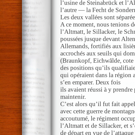
l’usine de Steinabrück et l’A
l’autre — la Fecht de Sonde
Les deux vallées sont séparée
A ce moment, nous tenions déj
l’Altmatt, le Sillacker, le Sch
poussées jusque devant Alten
Allemands, fortifiés aux lisiè
accrochés aux seuils qui dom
(Braunkopf, Eichwâlde, cote 83
des positions qu’ils qualifia
qui opéraient dans la région a
s’en emparer. Deux fois
ils avaient réussi à y prendre
maintenir.
C’est alors qu’il fut fait appe
avec cette guerre de montagne 
accoutumé, le régiment occup
l’Altmatt et de Sillacker, et 
de départ en vue de l’attaqu