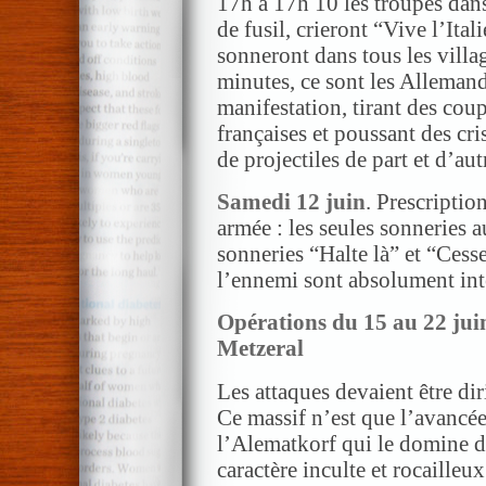
17h à 17h 10 les troupes dans
de fusil, crieront “Vive l’Ital
sonneront dans tous les villa
minutes, ce sont les Alleman
manifestation, tirant des coup
françaises et poussant des cri
de projectiles de part et d’aut
Samedi 12 juin
. Prescripti
armée : les seules sonneries 
sonneries “Halte là” et “Cess
l’ennemi sont absolument int
Opérations du 15 au 22 jui
Metzeral
Les attaques devaient être di
Ce massif n’est que l’avancée
l’Alematkorf qui le domine de
caractère inculte et rocailleux