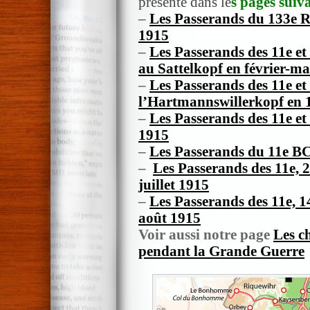
présenté dans le
s pages suiv
–
Les Passerands du 133e R
1915
–
Les Passerands des 11e e
au Sattelkopf en février-m
–
Les Passerands des 11e e
l’Hartmannswillerkopf en 
–
Les Passerands des 11e et 
1915
–
Les Passerands du 11e BC
–
Les Passerands des 11e,
juillet 1915
–
Les Passerands des 11e, 1
août 1915
Voir aussi notre page
Les c
pendant la Grande Guerre