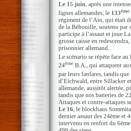
Le 15 juin
, après une intense
ème
lignes allemandes, le
133
régiment de l’Ain, qui était d
de la Béhouille, soutenu par
participe à l’assaut et joue L
grosse caisse en redescendra,
prisonnier allemand.
Le scénario se répète face au
ème
24
B.A., qui attaquent au
par leurs fanfares, tandis que
d’Eichwald, entre Sillacker e
allemande, aussitôt alertée, p
tandis que nos batteries de 22
Attaques et contre-attaques s
Le 16
, le blockhaus Sommit
dernier assaut des 24ème et 4
intervenu en renfort du 6ème
499 des siens.