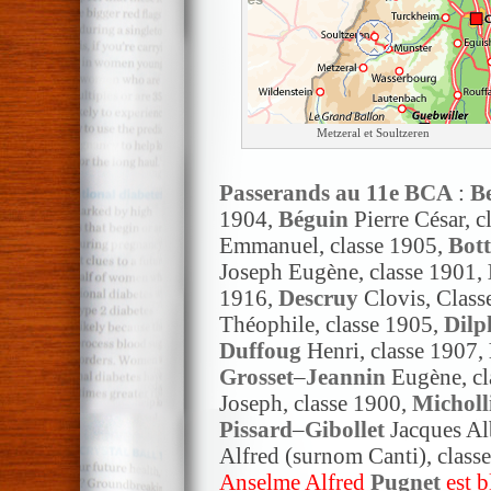
Metzeral et Soultzeren
Passerands
au 11e BCA
:
B
1904,
Béguin
Pierre César, c
Emmanuel, classe 1905,
Bott
Joseph Eugène, classe 1901,
1916,
Descruy
Clovis, Class
Théophile, classe 1905,
Dilp
Duffoug
Henri, classe 1907,
Grosset
–
Jeannin
Eugène, cl
Joseph, classe 1900,
Micholl
Pissard
–
Gibollet
Jacques Alb
Alfred (surnom Canti), class
Anselme Alfred
Pugnet
est b