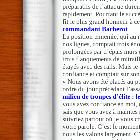
préparatifs de l’attaque duren
rapidement. Pourtant le succè
fit le plus grand honneur à cel
commandant Barberot
.
La position ennemie, qui au m
nos lignes, comptait trois én
prolongées par d’épais murs e
trois flanquements de mitraill
étayés avec des rails. Mais 
confiance et comptait sur son
« Nous avons été placés au po
ordre du jour précédant l’ass
milieu de troupes d’élite : l
vous avez confiance en moi, 
sais que vous avez à maintes 
suivriez partout où je vous c
votre parole. C’est le momen
nous les valons largement. C