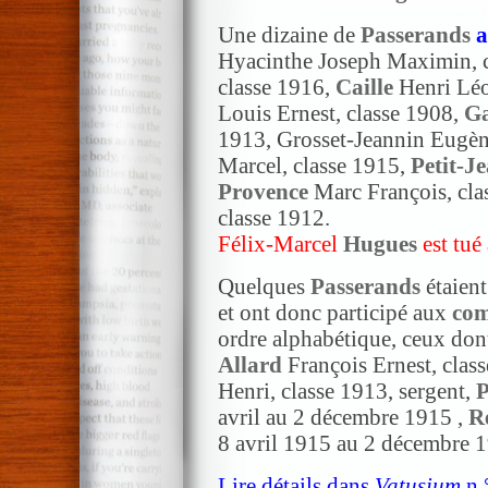
Une dizaine de
Passerands
a
Hyacinthe Joseph Maximin, 
classe 1916,
Caille
Henri Léo
Louis Ernest, classe 1908,
G
1913, Grosset-Jeannin Eugèn
Marcel, classe 1915,
Petit-J
Provence
Marc François, cla
classe 1912.
Félix-Marcel
Hugues
est
tué
Quelques
Passerands
étaient
et ont donc participé aux
com
ordre alphabétique, ceux don
Allard
François Ernest, clas
Henri, classe 1913, sergent,
P
avril au 2 décembre 1915 ,
R
8 avril 1915 au 2 décembre 
Lire détails dans
Vatusium
n 