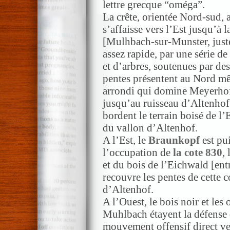
lettre grecque “oméga”.
La crête, orientée Nord-sud, a
s’affaisse vers l’Est jusqu’à 
[Mulhbach-sur-Munster, juste
assez rapide, par une série de
et d’arbres, soutenues par de
pentes présentent au Nord mê
arrondi qui domine Meyerhof 
jusqu’au ruisseau d’Altenhof
bordent le terrain boisé de l’
du vallon d’Altenhof.
A l’Est, le
Braunkopf
est pu
l’occupation de
la cote 830
,
et du bois de l’Eichwald [ent
recouvre les pentes de cette 
d’Altenhof.
A l’Ouest, le bois noir et les
Muhlbach étayent la défense
mouvement offensif direct ver