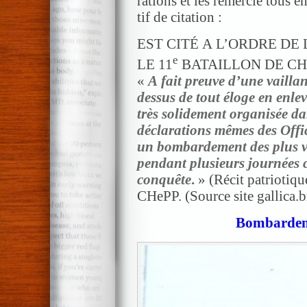
rations et les remercie tous 
tif de citation :
EST CITÉ A L’ORDRE DE L’A
e
LE 11
BATAILLON DE CH
«
A fait preuve d’une vailla
dessus de tout éloge en enle
très solidement organisée d
déclarations mêmes des Offici
un bombardement des plus vi
pendant plusieurs journées c
conquête
.
» (Récit patriotiqu
CHePP. (Source site gallica.b
Bombardem