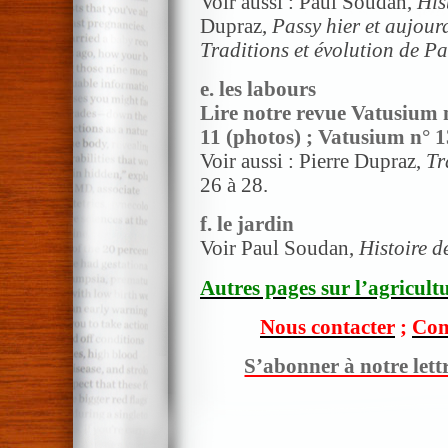
Voir aussi : Paul Soudan,
His
Dupraz,
Passy hier et aujour
Traditions et évolution de Pa
e. les labours
Lire notre revue Vatusium n°
11 (photos) ; Vatusium n° 13
Voir aussi : Pierre Dupraz,
Tr
26 à 28.
f. le jardin
Voir Paul Soudan,
Histoire d
Autres pages sur l’agricultu
Nous contacter
;
Com
S’abonner à notre lett