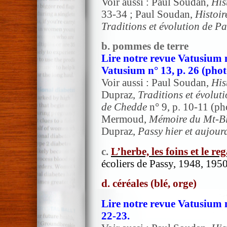
Voir aussi : Paul Soudan,
His
33-34 ; Paul Soudan,
Histoir
Traditions et évolution de Pa
b. pommes de terre
Lire notre revue Vatusium n°
Vatusium n° 13, p. 26 (phot
Voir aussi : Paul Soudan,
His
Dupraz,
Traditions et évolut
de Chedde
n° 9, p. 10-11 (ph
Mermoud,
Mémoire du Mt-B
Dupraz,
Passy hier et aujour
c.
L’herbe, les foins et le re
écoliers de Passy, 1948, 195
d. céréales (blé, orge)
Lire notre revue Vatusium n
22-23.