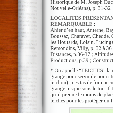
Historique de M. Joseph Duc
Nouvelle-Orléans), p. 31-32
LOCALITES PRESENTA
REMARQUABLE
:
Ahier d’en haut, Anterne, Ba
Boussaz, Charavet, Chedde, C
les Houtards, Loisin, Lucing
Remondins, Villy, p. 32 à 36
Distances, p.36-37 ; Altitude
Productions, p.39 ; Construct
* On appelle “TEICHES” la ré
grange pour servir de nourritu
teichon) ; ces tas de foin occu
grange jusque sous le toit. Il 
qu’il prenne le moins de place
teiches pour les protéger du f