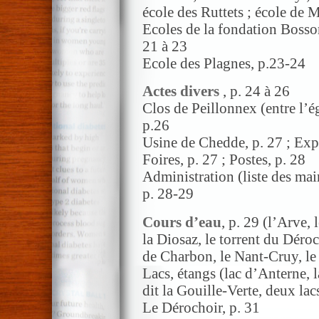
école des Ruttets ; école de 
Ecoles de la fondation Bosson
21 à 23
Ecole des Plagnes, p.23-24
Actes divers
, p. 24 à 26
Clos de Peillonnex (entre l’é
p.26
Usine de Chedde, p. 27 ; Expr
Foires, p. 27 ; Postes, p. 28
Administration (liste des mair
p. 28-29
Cours d’eau
, p. 29 (l’Arve, 
la Diosaz, le torrent du Déro
de Charbon, le Nant-Cruy, le
Lacs, étangs (lac d’Anterne, 
dit la Gouille-Verte, deux lac
Le Dérochoir, p. 31