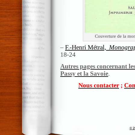
Couverture de la mon
–
F.-Henri Métral,
Monograp
18-24
Autres pages concernant le
Passy et la Savoie
.
Nous contacter
;
Com
© 2