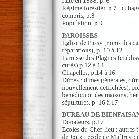
faite en 1888, p. 6
Régime forestier, p.7 ; cubag
compris, p.8
Population, p.9
PAROISSES
Eglise de Passy (noms des cur
réparations), p. 10 à 12
Paroisse des Plagnes (établis
curés) p.12 à 14
Chapelles, p.14 à 16
Dîmes : dîmes générales, dîme
nouvellement défrichées), pré
bénédiction des maisons, bé
sépultures, p. 16 à 17
BUREAU DE BIENFAISA
Donateurs, p.17
Ecoles du Chef-lieu ; autres 
de Joux ; école de Maffrey ; 