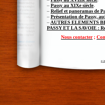
–
Passy au XIXe siècle
.
–
Relief et panoramas de P
–
Présentation de Passy, a
–
AUTRES ELEMENTS B
PASSY ET LA SAVOIE : Réc
Nous contacter
;
Com
© 2