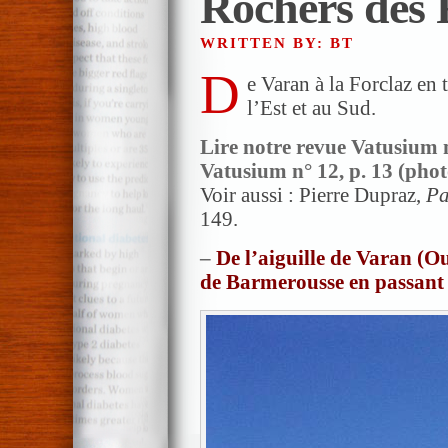
Rochers des 
WRITTEN BY: BT
D
e Varan à la Forclaz en
l’Est et au Sud.
Lire notre revue Vatusium n°
Vatusium n° 12, p. 13 (photo
Voir aussi : Pierre Dupraz,
Pa
149.
–
De l’aiguille de Varan (O
de Barmerousse en passant 