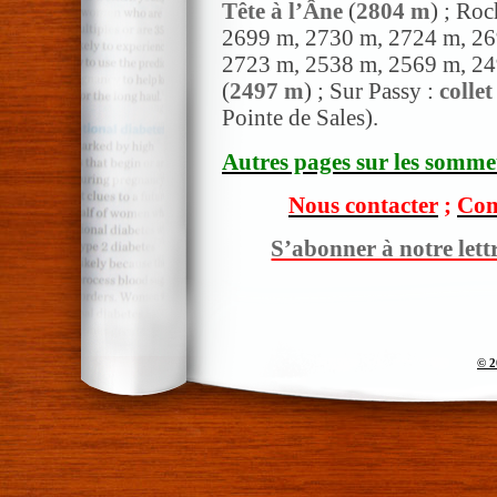
Tête à l’Âne
(
2804 m
) ; Ro
2699 m, 2730 m, 2724 m, 26
2723 m, 2538 m, 2569 m, 24
(
2497 m
) ; Sur Passy :
colle
Pointe de Sales).
Autres pages sur les sommet
Nous contacter
;
Com
S’abonner à notre lett
© 2