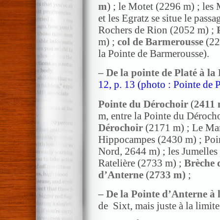
m
) ; le Motet (2296 m) ; les 
et les Egratz se situe le passag
Rochers de Rion (2052 m) ;
m) ;
col de Barmerousse
(22
la Pointe de Barmerousse).
– De la pointe de Platé à la
12, p. 13 (photo : Pointe de P
Pointe du Dérochoir
(
2411
m, entre la Pointe du Dérocho
Dérochoir
(2171 m) ; Le Mar
Hippocampes (2430 m) ; Poin
Nord, 2644 m) ; les Jumelles 
Ratelière (2733 m) ;
Brèche d
d’Anterne
(
2733 m
)
;
– De la Pointe d’Anterne à 
de Sixt, mais juste à la limit