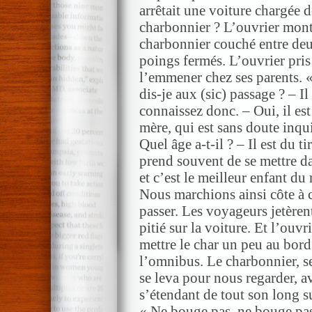
arrêtait une voiture chargée d
charbonnier ? L’ouvrier monta
charbonnier couché entre deu
poings fermés. L’ouvrier pris
l’emmener chez ses parents. «
dis-je aux (sic) passage ? – Il 
connaissez donc. – Oui, il est 
mère, qui est sans doute inqui
Quel âge a-t-il ? – Il est du t
prend souvent de se mettre da
et c’est le meilleur enfant d
Nous marchions ainsi côte à 
passer. Les voyageurs jetèren
pitié sur la voiture. Et l’ouvr
mettre le char un peu au bord 
l’omnibus. Le charbonnier, sec
se leva pour nous regarder, a
s’étendant de tout son long su
« Ne bouge pas, ne bouge pas,