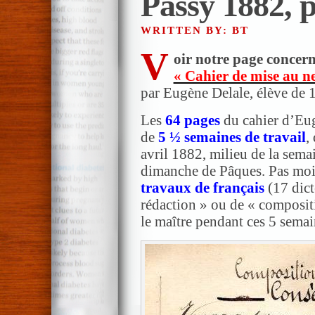
Passy 1882, p
WRITTEN BY: BT
V
oir notre page concer
« Cahier de mise au n
par Eugène Delale, élève de 1
Les
64 pages
du cahier d’Eug
de
5 ½ semaines de travail
,
avril 1882, milieu de la semai
dimanche de Pâques. Pas mo
travaux de français
(17 dict
rédaction » ou de « composit
le maître pendant ces 5 semai