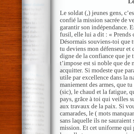
Le
Le soldat (,) jeunes gens, c’e
confié la mission sacrée de ve
garantir son indépendance. En
fusil, elle lui a dit : « Prend
Désormais souviens-toi que t
tu deviens mon défenseur et q
digne de la confiance que je 
t’impose est si noble que de 
acquitter. Si modeste que para
utile par excellence dans la n
maniement des armes, que tu t
(sic), le chaud et la fatigue, 
pays, grâce à toi qui veilles s
aux travaux de la paix. Si vous
camarades, le ( mots manquan
sans laquelle ils ne sauraient
mission. Et cet uniforme qui 