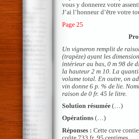
vous y donnerez votre assent
J’ai l’honneur d’être votre 
Page 25
Pro
Un vigneron remplit de raiso
(trapèze) ayant les dimensio
intérieur au bas, 0 m 98 de d
la hauteur 2 m 10. La quantit
volume total. En outre, on ad
vin donne 6 p. % de lie. Nombr
raison de 0 fr. 45 le litre.
Solution résumée
(…)
Opérations
(…)
Réponses :
Cette cuve contien
coûte 733 fr. 95 centimes.