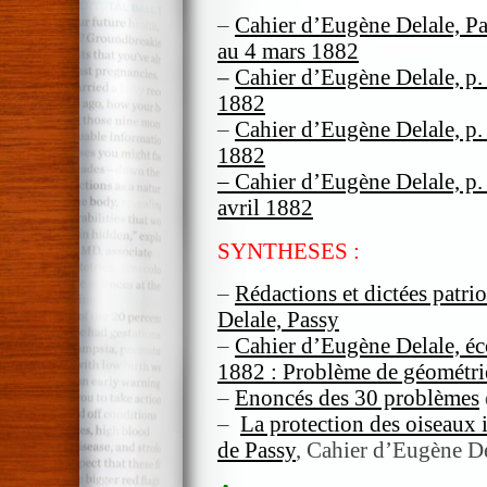
–
Cahier d’Eugène Delale, Pas
au 4 mars 1882
–
Cahier d’Eugène Delale, p.
1882
–
Cahier d’Eugène Delale, p.
1882
–
Cahier d’Eugène Delale, p.
avril 1882
SYNTHESES :
–
Rédactions et dictées patri
Delale, Passy
–
Cahier d’Eugène Delale, éc
1882 : Problème de géométr
–
Enoncés des 30 problèmes
–
La protection des oiseaux 
de Passy
, Cahier d’Eugène De