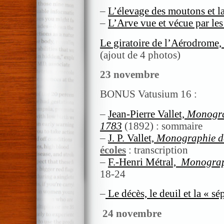
–
L’élevage des moutons et la
–
L’Arve vue et vécue par les
Le giratoire de l’Aérodrome,
(ajout de 4 photos)
23 novembre
BONUS Vatusium 16 :
–
Jean-Pierre Vallet,
Monograp
1783
(1892) : sommaire
–
J. P. Vallet,
Monographie de
écoles
:
transcription
–
F.-Henri Métral,
Monograp
18-24
–
Le décès, le deuil et la « sé
24 novembre