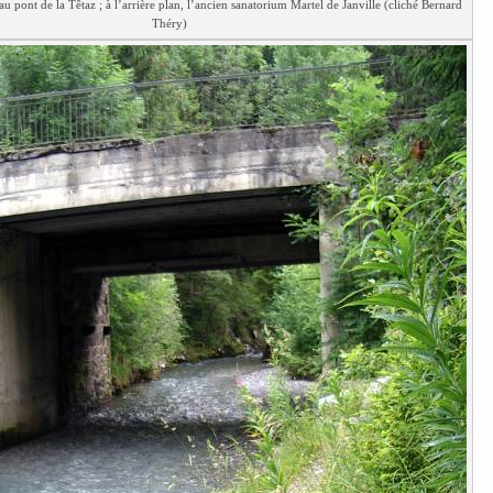
au pont de la Têtaz ; à l’arrière plan, l’ancien sanatorium Martel de Janville (cliché Bernard
Théry)