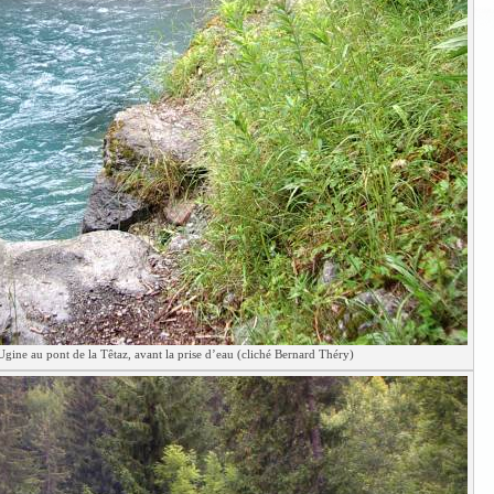
Ugine au pont de la Têtaz, avant la prise d’eau (cliché Bernard Théry)