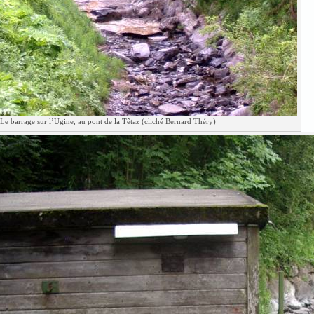
Le barrage sur l’Ugine, au pont de la Têtaz (cliché Bernard Théry)