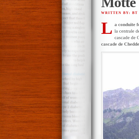
Motte
WRITTEN BY: BT
L
a conduite 
la centrale 
cascade de 
cascade de Chedde 