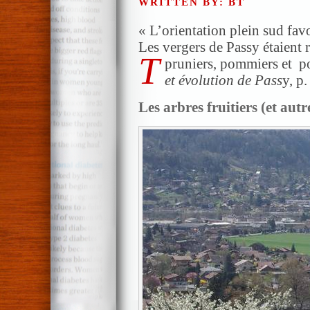
WRITTEN BY: BT
« L’orientation plein sud favor
Les vergers de Passy étaient 
T
pruniers, pommiers et po
et évolution de Pass
y, p.
Les arbres fruitiers (et aut