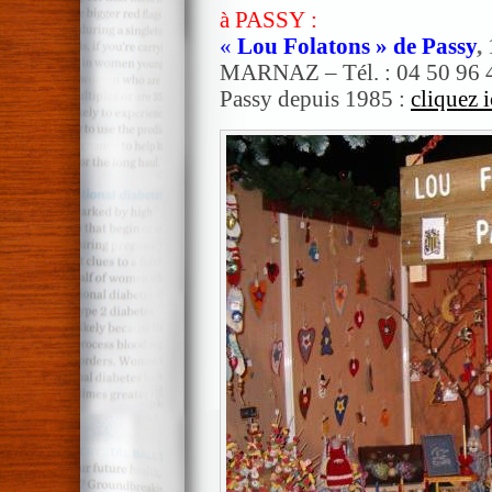
à PASSY :
«
Lou Folatons » de Passy
,
MARNAZ – Tél. : 04 50 96 40
Passy depuis 1985 :
cliquez i