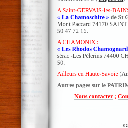
A Saint-GERVAIS-les-BAINS
«
La Chamoschire »
de St G
Mont Paccard 74170 SAINT
50 47 72 16.
A CHAMONIX :
«
Les Rhodos Chamognard
sérac -Les Pèlerins 74400 
50.
Ailleurs en Haute-Savoie
(An
Autres pages sur le PA
Nous contacter
;
Com
© 2