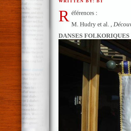
WRITTEN BY: BT
R
éférences :
M. Hudry et al. ,
Découvr
DANSES FOLKORIQUES 