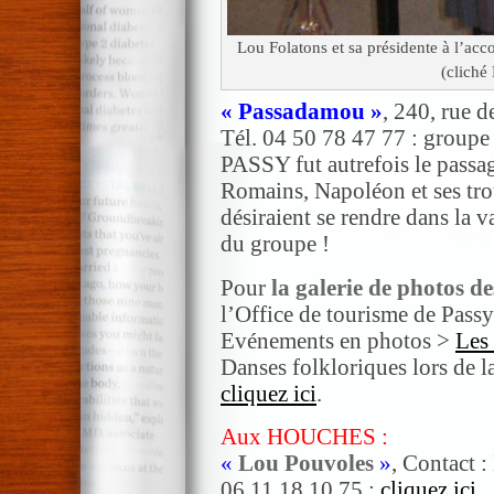
Lou Folatons et sa présidente à l’ac
(cliché
« Passadamou »
, 240, rue
Tél. 04 50 78 47 77 : groupe
PASSY fut autrefois le passa
Romains, Napoléon et ses tr
désiraient se rendre dans la
du groupe !
Pour
la galerie de photos d
l’Office de tourisme de Passy
Evénements en photos >
Les 
Danses folkloriques lors de 
cliquez ici
.
Aux HOUCHES :
«
Lou Pouvoles
»
, Contact 
06.11.18.10.75 ;
cliquez ici
.