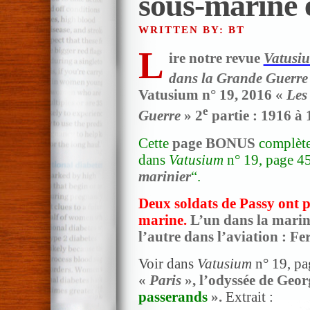
sous-marine 
WRITTEN BY: BT
L
ire notre revue
Vatusi
dans la Grande Guerre
Vatusium n° 19, 2016 «
Les
e
Guerre
» 2
partie : 1916 à
Cette
page BONUS
complète 
dans
Vatusium
n° 19, page 45
marinier
“.
Deux soldats de Passy ont p
marine.
L’un dans la marin
l’autre dans l’aviation : F
Voir dans
Vatusium
n° 19, pag
«
Paris
», l’odyssée de Geor
passerands
».
Extrait :