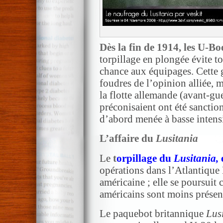
Dès la fin de 1914, les U-B
torpillage en plongée évite to
chance aux équipages. Cette gu
foudres de l’opinion alliée, 
la flotte allemande (avant-gue
préconisaient ont été sanctio
d’abord menée à basse intensi
L’affaire du
Lusitania
Le
t
orpillage du
Lusitania,
opérations dans l’Atlantiqu
américaine ; elle se poursuit 
américains sont moins présen
Le paquebot britannique
Lus