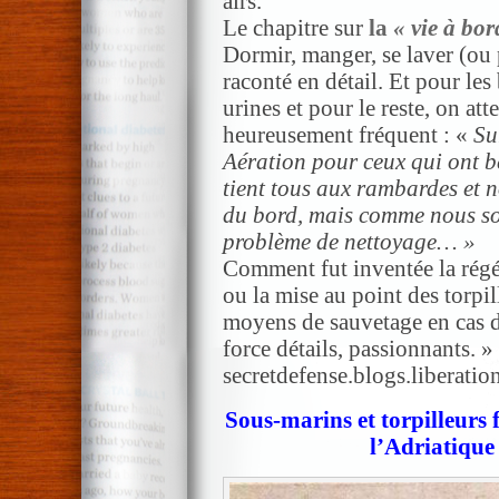
airs.
Le chapitre sur
la
« vie à bor
Dormir, manger, se laver (ou p
raconté en détail. Et pour les
urines et pour le reste, on atte
heureusement fréquent : «
Su
Aération pour ceux qui ont be
tient tous aux rambardes et 
du bord, mais comme nous s
problème de nettoyage… »
Comment fut inventée la régén
ou la mise au point des torpil
moyens de sauvetage en cas d
force détails, passionnants. » 
secretdefense.blogs.liberation
Sous-marins et torpilleurs 
l’Adriatique