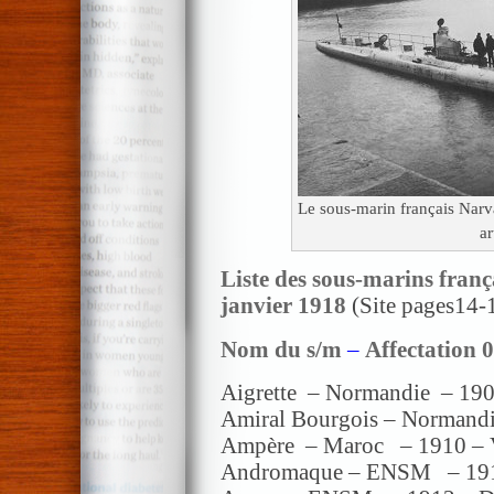
Le sous-marin français Narv
ar
Liste des sous-marins frança
janvier 1918
(Site pages14-1
Nom du s/m
–
Affectation 
Aigrette – Normandie – 190
Amiral Bourgois – Normandi
Ampère – Maroc – 1910 – 
Andromaque – ENSM – 1916