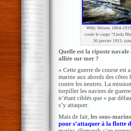
Willy Stöwer, 1864-193
coule le cargo “Linda Bla
30 janvier 1915. (si
Quelle est la riposte navale
alliée sur mer ?
« Cette guerre de course est a
marine aux abords des côtes f
contre les neutres. La missio
torpiller les navires de guer
n’étant ciblés que « par défa
s’y attaquer.
Mais de fait,
les sous-marins
pour s’attaquer à la flotte 
marins allemands s’en prenn