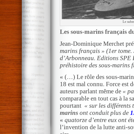
Le subm
Les sous-marins français d
Jean-Dominique Merchet pré
marins français »
(
1er tome. 
d’Arbonneau. Editions SPE 
préhistoire des sous-marins 
« (…) Le rôle des sous-marins
18 est mal connu. Force est d
auteurs parlant même de
« pa
comparable en tout cas à la s
pourtant
« sur les différents 
marins
ont conduit plus de
1
«
quatorze d’entre eux ont é
l’invention de la lutte anti-s