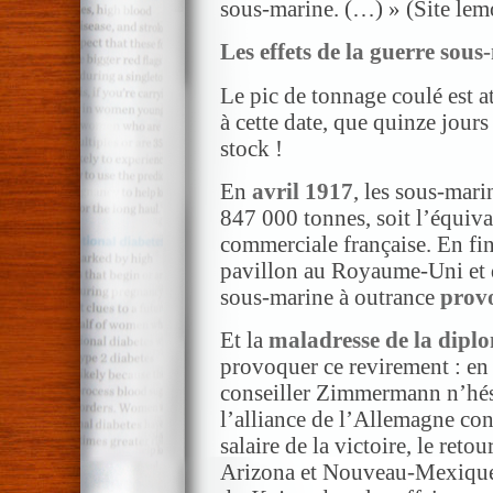
sous-marine. (…) » (Site lem
Les effets de la guerre sou
Le pic de tonnage coulé est at
à cette date, que quinze jou
stock !
En
avril 1917
, les sous-mari
847 000 tonnes, soit l’équival
commerciale française. En fin
pavillon au Royaume-Uni et de
sous-marine à outrance
provo
Et la
maladresse de la dipl
provoquer ce revirement : en 
conseiller Zimmermann n’hés
l’alliance de l’Allemagne con
salaire de la victoire, le ret
Arizona et Nouveau-Mexique)