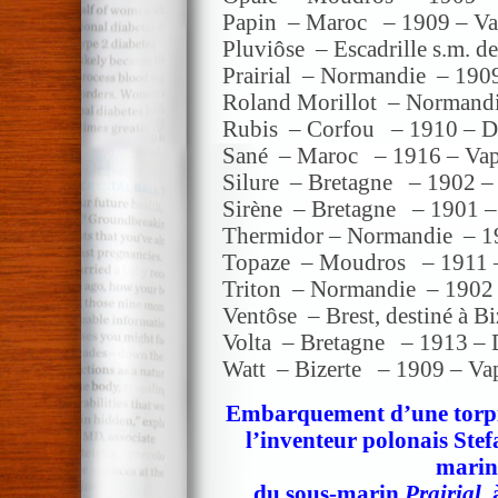
Papin – Maroc – 1909 – Va
Pluviôse – Escadrille s.m. 
Prairial – Normandie – 190
Roland Morillot – Normandi
Rubis – Corfou – 1910 – Di
Sané – Maroc – 1916 – Vap
Silure – Bretagne – 1902 –
Sirène – Bretagne – 1901 –
Thermidor – Normandie – 1
Topaze – Moudros – 1911 –
Triton – Normandie – 1902 
Ventôse – Brest, destiné à B
Volta – Bretagne – 1913 – D
Watt – Bizerte – 1909 – Va
Embarquement d’une torpil
l’inventeur polonais Stef
marin 
du sous-marin
Prairial
,