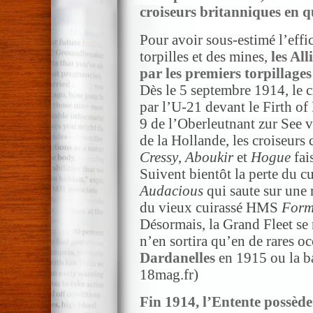
croiseurs britanniques en 
Pour avoir sous-estimé l’effi
torpilles et des mines,
les Al
par les premiers torpillage
Dès le 5 septembre 1914, le
par l’U-21 devant le Firth of
9 de l’Oberleutnant zur See 
de la Hollande, les croiseur
Cressy
,
Aboukir
et
Hogue
fai
Suivent bientôt la perte du 
Audacious
qui saute sur une 
du vieux cuirassé HMS
Form
Désormais, la Grand Fleet se 
n’en sortira qu’en de rares o
Dardanelles
en 1915 ou la b
18mag.fr)
Fin 1914, l’Entente possède