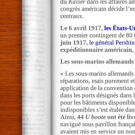
du
Kaiser
dans les affaires a
congrès américain décide l’en
centraux.
Le 6 avril 1917,
les États-U
un premier contingent de 8
juin 1917, l
e général Persh
expéditionnaire américain
,
Les sous-marins allemands 
« Les sous-marins allemands n
réparations, mais purement et
application de la conventio
dans les ports désignés dans l
pour les bâtiments disponible
indisponibles s’est étalée dan
Ainsi,
44
U boote
ont été li
navigué sous pavillon françai
avaient mis en service un nom