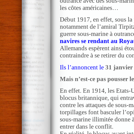
outrance avec des sous-marins
les côtes américaines…
Début 1917, en effet, sous la 
notamment de l’amiral Tirpit
guerre sous-marine à outrance
navires se rendant au Roy
Allemands espèrent ainsi étou
contraindre à se retirer du con
Ils l’annoncent le
31 janvier
Mais n’est-ce pas pousser
l
En effet. En 1914, les Etats-U
blocus britannique, qui entrav
contre les attaques de sous-m
torpillages font basculer l’o
sous-marine illimitée donne 
entrer dans le conflit.
En réalité, le blocus ayant 