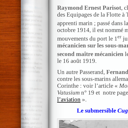
Raymond Ernest Parisot
, 
des Equipages de la Flotte à 
apprenti marin ; passé dans l
octobre 1914, il est nommé m
er
mouvements du port le 1
ju
mécanicien sur les sous-ma
second maître mécanicien
l
le 16 août 1919.
Un autre Passerand,
Fernand
contre les sous-marins allema
Corinthe : voir l’article «
Mou
Vatusium
n° 19 et notre pag
l’aviation
».
Le submersible
Cug