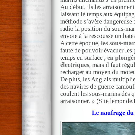
Au début, ils les arraisonnent
laissant le temps aux équipag
méthode s’avère dangereuse : 
radio la position du sous-mar
envoie à la rescousse un bat
A cette époque,
les sous-mar
faute de pouvoir évacuer les 
temps en surface ;
en plongée
électriques
, mais il faut rég
recharger au moyen du moteur
De plus, les Anglais multipli
des navires de guerre camouf
coulent les sous-marins dès q
arraisonner. » (Site lemonde.f
Le naufrage d