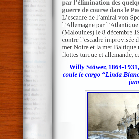
par l’élimination des quel
guerre de course dans le Pac
L’escadre de l’amiral von Spe
l’Allemagne par l’Atlantique 
(Malouines) le 8 décembre 19
contre l’escadre improvisée 
mer Noire et la mer Baltique 
flottes turque et allemande, ce
Willy Stöwer, 1864-193
coule le cargo
“
Linda Blan
jan