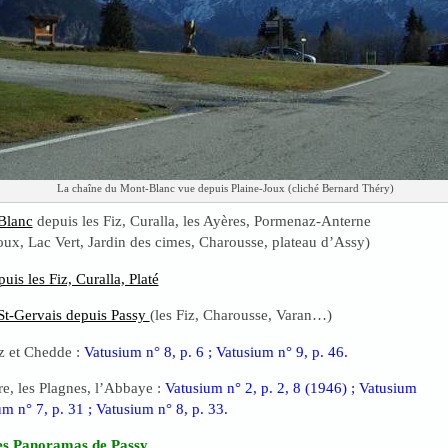
La chaîne du Mont-Blanc vue depuis Plaine-Joux (cliché Bernard Théry)
Blanc
depuis les Fiz, Curalla, les Ayères, Pormenaz-Anterne
Joux, Lac Vert, Jardin des cimes, Charousse, plateau d’Assy)
uis les Fiz, Curalla, Platé
St-Gervais depuis Passy
(les Fiz, Charousse, Varan…)
tz et Chedde :
Vatusium n° 8, p. 6 ; Vatusium n° 9, p. 46.
re, les Plagnes, l’Abbaye :
Vatusium n° 2, p. 2, 8 (1946) ; Vatusium
um n° 7, p. 31 ; Vatusium n° 8, p. 33.
les Panoramas de Passy
.