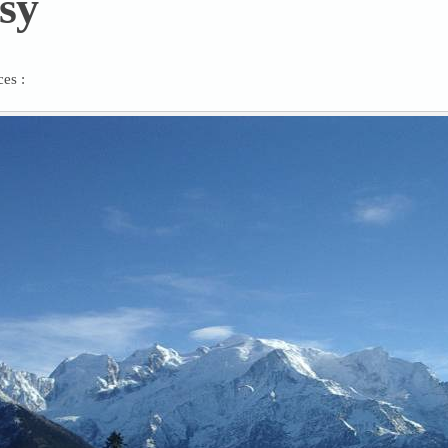
sy
ces :