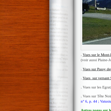
.
Vues sur le Mont-
(voir aussi Plaine-
.
Vues sur Passy dep
.
Vues sur versant 
. Vues sur les Egra
. Vues sur Tête Noi
n° 6, p. 44 ; Vatusi
Autres pages sur 