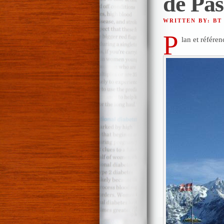
de Pas
WRITTEN BY: BT
P
lan et référen