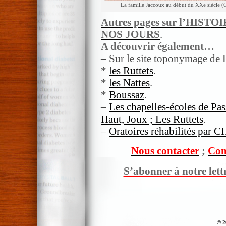
La famille Jaccoux au début du XXe siècle (Co
Autres pages sur l’HIST
NOS JOURS
.
A découvrir également…
– Sur le site toponymage de R
*
les Ruttets
.
*
les Nattes
.
*
Boussaz
.
–
Les chapelles-écoles de Pa
Haut, Joux ; Les Ruttets
.
–
Oratoires réhabilités par 
Nous contacter
;
Com
S’abonner à notre lett
© 2