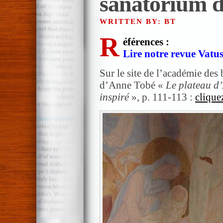
sanatorium d
WRITTEN BY: BT
R
éférences :
Lire notre revue Vatus
Sur le site de l’académie des
d’Anne Tobé «
Le plateau d
inspiré
», p. 111-113 :
cliquez