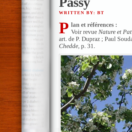
Passy
WRITTEN BY: BT
P
lan et références
:
Voir revue
Nature et Pa
art. de P. Dupraz ; Paul Soud
Chedde
, p. 31.