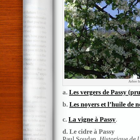
Arbre f
a.
Les vergers
de Passy (pr
b.
Les noyers et l’huile de n
c.
La vigne à Passy
.
d. Le cidre à Passy
Paul Soudan,
Historique de 