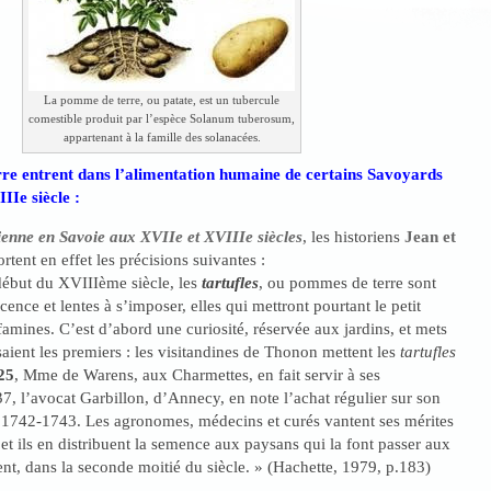
La pomme de terre, ou patate, est un tubercule
comestible produit par l’espèce Solanum tuberosum,
appartenant à la famille des solanacées.
re entrent dans l’alimentation humaine de certains Savoyards
IIe siècle :
ienne en Savoie aux XVIIe et XVIIIe siècles
, les historiens
Jean et
tent en effet les précisions suivantes :
début du XVIIIème siècle, les
tartufles
, ou pommes de terre sont
icence et lentes à s’imposer, elles qui mettront pourtant le petit
famines. C’est d’abord une curiosité, réservée aux jardins, et mets
saient les premiers : les visitandines de Thonon mettent les
tartufles
25
, Mme de Warens, aux Charmettes, en fait servir à ses
, l’avocat Garbillon, d’Annecy, en note l’achat régulier sur son
 1742-1743. Les agronomes, médecins et curés vantent ses mérites
, et ils en distribuent la semence aux paysans qui la font passer aux
, dans la seconde moitié du siècle. » (Hachette, 1979, p.183)