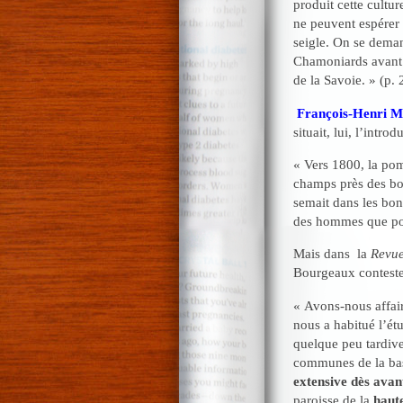
produit cette cultu
ne peuvent espérer 
seigle. On se demand
Chamoniards avant 
de la Savoie. » (p. 
François-Henri M
situait, lui, l’intr
« Vers 1800, la pom
champs près des bois
semait dans les bon
des hommes que pou
Mais dans la
Revue
Bourgeaux conteste 
« Avons-nous affai
nous a habitué l’ét
quelque peu tardive 
communes de la bas
extensive dès avan
paroisse de la
haut