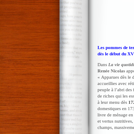
Les pommes de ter
dès le début du XVI
Dans
La vie quotid
Renée Nicolas
appor
« Apparues dès le 
accueillies avec rét
peuple à l’abri des 
de riches qui les es
à leur menu dès
17
domestiques en 1737
livre de ménage en
et vertus nutritives
champs, massivement