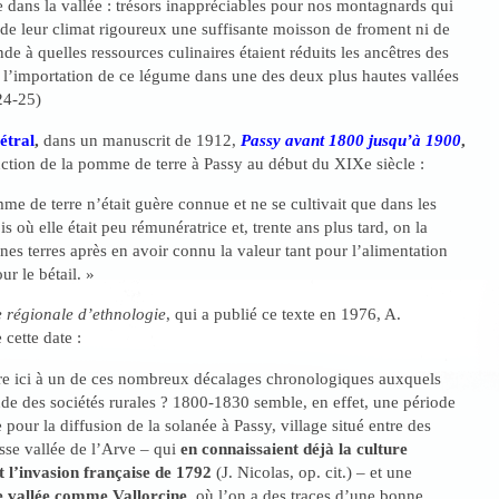
re dans la vallée : trésors inappréciables pour nos montagnards qui
de leur climat rigoureux une suffisante moisson de froment ni de
e à quelles ressources culinaires étaient réduits les ancêtres des
l’importation de ce légume dans une des deux plus hautes vallées
24-25)
étral
,
dans un
manuscrit de 1912,
Passy avant 1800 jusqu’à 1900
,
oduction de la pomme de terre à Passy au début du XIXe siècle :
me de terre n’était guère connue et ne se cultivait que dans les
 où elle était peu rémunératrice et, trente ans plus tard, on la
nes terres après en avoir connu la valeur tant pour l’alimentation
r le bétail. »
 régionale d’ethnologie
, qui a publié ce texte en 1976, A.
cette date :
re ici à un de ces nombreux décalages chronologiques auxquels
ude des sociétés rurales ? 1800-1830 semble, en effet, une période
pour la diffusion de la solanée à Passy, village situé entre des
se vallée de l’Arve – qui
en connaissaient déjà la culture
t l’invasion française de 1792
(J. Nicolas, op. cit.) – et une
e vallée comme Vallorcine
, où l’on a des traces d’une bonne