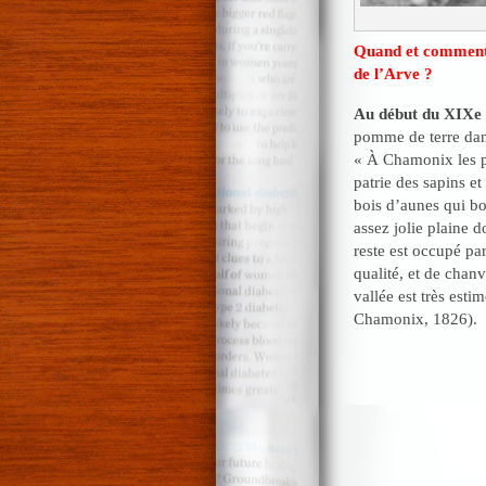
Quand et comment l
de l’Arve ?
Au début du XIXe 
pomme de terre dan
« À Chamonix les po
patrie des sapins e
bois d’aunes qui bor
assez jolie plaine d
reste est occupé pa
qualité, et de chanv
vallée est très estim
Chamonix, 1826).