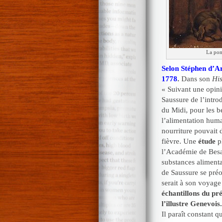
La pom
Selon Stéphen d’A
1778
.
Dans son
His
« Suivant une opini
Saussure de l’intro
du Midi, pour les b
l’alimentation huma
nourriture pouvait 
fièvre. Une
étude
pl
l’Académie de Besan
substances alimentai
de Saussure se préo
serait à son voyag
échantillons du p
l’illustre Genevois.
Il paraît constant 