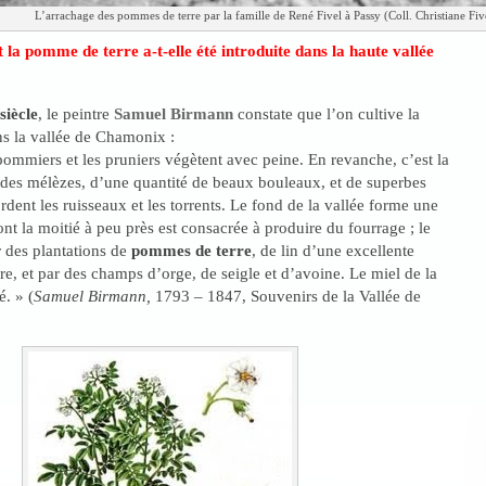
L’arrachage des pommes de terre par la famille de René Fivel à Passy (Coll. Christiane Five
a pomme de terre a-t-elle été introduite dans la haute vallée
siècle
, le peintre
Samuel Birmann
constate que l’on cultive la
s la vallée de Chamonix :
mmiers et les pruniers végètent avec peine. En revanche, c’est la
t des mélèzes, d’une quantité de beaux bouleaux, et de superbes
dent les ruisseaux et les torrents. Le fond de la vallée forme une
ont la moitié à peu près est consacrée à produire du fourrage ; le
r des plantations de
pommes de terre
, de lin d’une excellente
re, et par des champs d’orge, de seigle et d’avoine. Le miel de la
é. » (
Samuel Birmann,
1793 – 1847, Souvenirs de la Vallée de