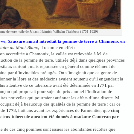
me de terre, toile de Johann Heinrich Wilhelm Tischbein (1751-1829)
rve, Saussure aurait introduit la pomme de terre à Chamonix en
toire du Mont-Blanc
, il raconte en effet :
on accréditée à Chamonix, la vallée est redevable à M. de
duction de la pomme de terre, utilisée déjà dans quelques provinces
estiaux surtout ; mais repoussée en général comme élément de
ine par d’invincibles préjugés. On s’imaginait que ce genre de
donner la lèpre et des médecins avaient soutenu qu’il engendrait la
us attentive de ce tubercule avait été déterminée en
1771
par
çon qui proposait pour sujet du prix annuel l’indication de
res nouvelles qui pourraient atténuer les effets d’une disette. M.
ccupait déjà beaucoup des qualités de la pomme de terre ; car ce
e de
1778
, huit ans avant les expériences de Parmentier, que
cinq
récieux tubercule auraient été donnés à madame Couteran par
que de ces cinq pommes sont issues les abondantes récoltes que