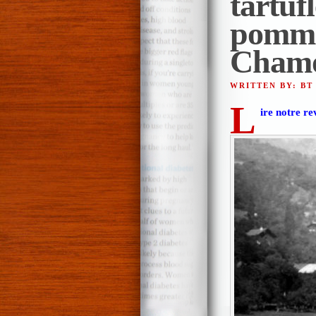
tartufl
pommes
Cham
WRITTEN BY: BT
L
ire notre re