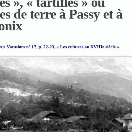
es », « tartifles » ou
 de terre à Passy et à
onix
vue Vatusium n° 17, p. 22-23, « Les cultures au XVIIIe siècle ».