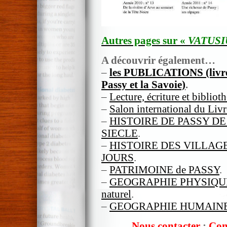
Autres pages sur «
VATUS
A découvrir également…
–
les PUBLICATIONS (livres
Passy et la Savoie)
.
–
Lecture, écriture et bibliot
–
Salon international du Liv
–
HISTOIRE DE PASSY DE
SIECLE
.
–
HISTOIRE DES VILLAGE
JOURS
.
–
PATRIMOINE de PASSY
.
–
GEOGRAPHIE PHYSIQUE de
naturel
.
–
GEOGRAPHIE HUMAINE 
Nous contacter
;
Com