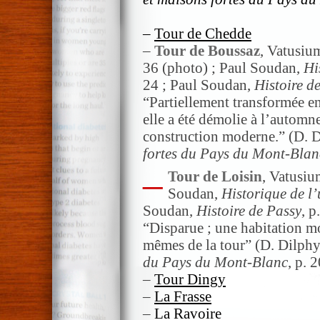
–
Tour de Chedde
–
Tour de Boussaz
, Vatusium
36 (photo) ; Paul Soudan,
Hi
24 ; Paul Soudan,
Histoire d
“Partiellement transformée en
elle a été démolie à l’automn
construction moderne.” (D. 
fortes du Pays du Mont-Blan
–
Tour de Loisin
, Vatusiu
Soudan,
Historique de l
Soudan,
Histoire de Passy
, p
“Disparue ; une habitation mo
mêmes de la tour” (D. Dilph
du Pays du Mont-Blanc
, p. 2
–
Tour Dingy
–
La Frasse
–
La Ravoire