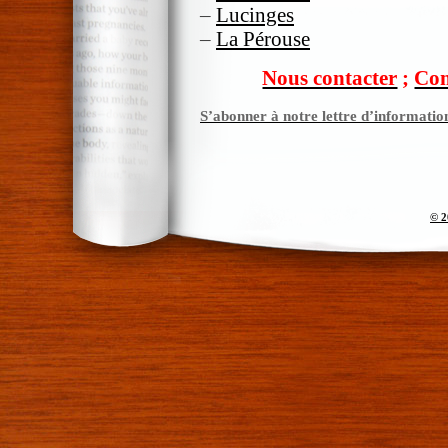
–
Lucinges
–
La Pérouse
Nous contacter
;
Com
S’abonner à notre lettre d’informatio
© 2