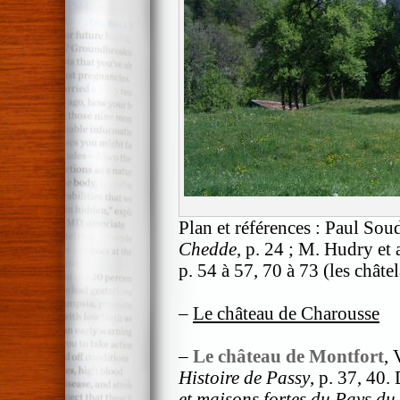
Plan et références : Paul Sou
Chedde
, p. 24 ; M. Hudry et a
p. 54 à 57, 70 à 73 (les châte
–
Le château de Charousse
–
Le château de Montfort
, 
Histoire de Passy
, p. 37, 40.
et maisons fortes du Pays d