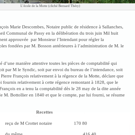
L’école de la Motte (cliché Bernard Théry)
nçois Marie Descombes, Notaire public de résidence à Sallanches,
eil Communal de Passy en la délibération du trois juin Mil huit
ment approuvée par Monsieur l’Intendant pour régler la
oles fondées par M. Bosson antérieures à l’administration de M. le
 d’une manière attentive toutes les pièces de comptabilité qui
oit par M le Syndic, soit par envoi du bureau de l’intendance, soit
 Pierre François relativement à la régence de la Motte, déclare que
 fournis relativement à cette régence remontant à 1828, que le
 François en a tenu la comptabilité dès le 28 may de la dite année
e M. Bottollier en 1840 et que le compte, par lui fourni, se résume
Recettes
eçu de M Crottet notaire 170 80
 may du même 416 40