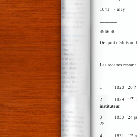
1841 7 may
_______
4966 40
De quoi déduis
________
Les recet
1 1828 28
?
er
2 1829 1
instituteur
3 1830 24
25
er
4 1831 1
m