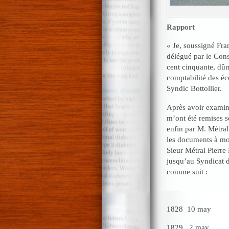
Rapport
« Je, soussigné Fra
délégué par le Cons
cent cinquante, dû
comptabilité des éc
Syndic Bottollier.
Après avoir examiné
m’ont été remises s
enfin par M. Métral
les documents à moi
Sieur Métral Pierre
jusqu’au Syndicat d
comme suit :
1828 10 may r
1829 2