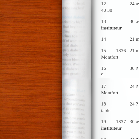
12 24 a
40 30
13 30
instituteur
14 21
15 1836 
Montf
16 30
?
9
17 24
?
Mont
18 24
?
table 1
19 1837
instituteur