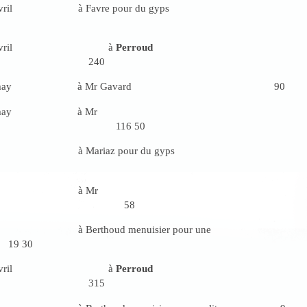
vril à Favre pour du gyps
 avril à
Perroud
240
 may à Mr Gavard 90
21 may à Mr
ort 116 50
à Mariaz pour du gyps
à Mr
fort 58
à Berthoud menuisier pour une
9 30
 30 avril à
Perroud
315