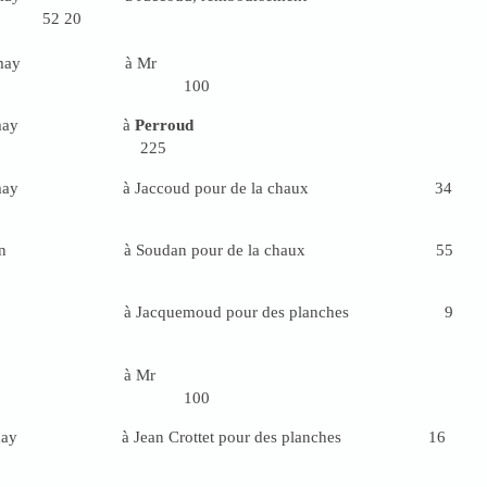
 52 20
may à Mr
ssier 100
 may à
Perroud
225
 à Jaccoud pour de la chaux 34
juin à Soudan pour de la chaux 55
à Jacquemoud pour des planches 9
à Mr
ssier 100
may à Jean Crottet pour des planches 16