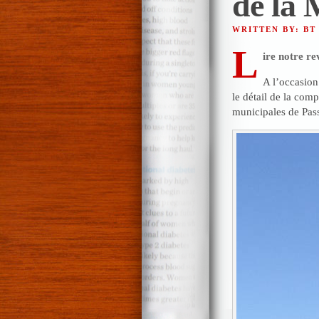
de la 
WRITTEN BY: BT
L
ire notre re
A l’occasion
le détail de la comp
municipales de Pas