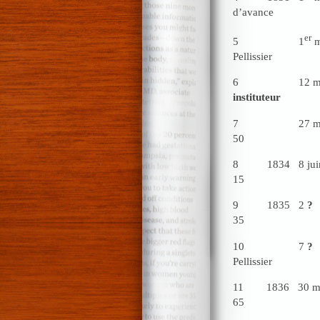
d’avance
er
5 1
Pelli
6 12
instituteur
7 27 may
50
8 1834 8 
15
9 1835 2
?
35
10 7
?
Pelli
11 1836 30 
65