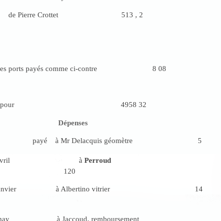
 de Pierre Crottet 513 , 2
ant les ports payés comme ci-contre 8 08
tes restant pour 4958 32
Dépenses
payé à Mr Delacquis géomètre 5
avril à
Perroud
120
 janvier à Albertino vitrier 14
ay à Jaccoud, remboursement