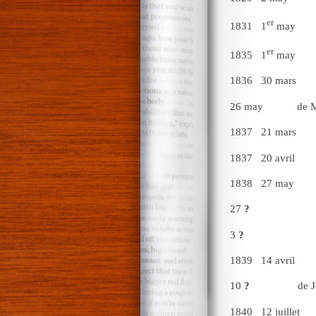
er
1831 1
ma
er
1835 1
may d
1836 30 ma
26 may de 
1837 21 mar
1837 20 avri
1838 27 may
27
?
de Mr
3
?
de Mr 
1839 14 avr
10
?
de Jos
1840 12 jui