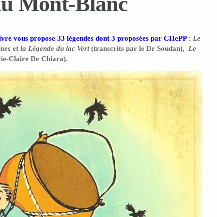
du Mont-Blanc
ivre vous propose 33 légendes dont 3 proposées par CHePP
:
Le
mes
et
la Légende du lac Vert
(transcrits par le Dr Soudan),
Le
e-Claire De Chiara).