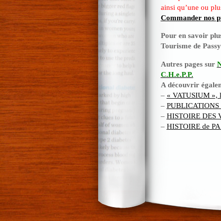
ainsi qu’une ou plu
Commander nos pu
Pour en savoir plu
Tourisme de Passy 
Autres pages sur
N
C.H.e.P.P.
A découvrir égal
–
« VATUSIUM », l
–
PUBLICATIONS : li
–
HISTOIRE DES 
–
HISTOIRE de P