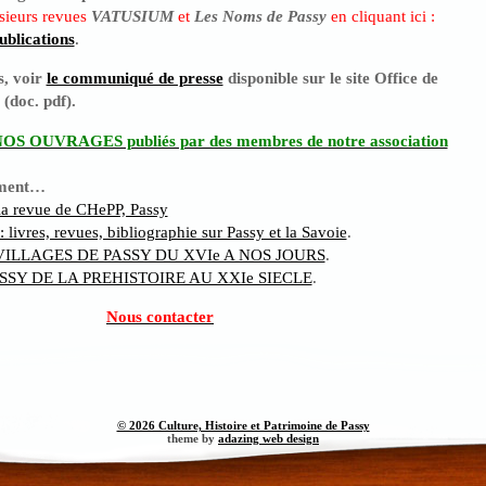
sieurs revues
VATUSIUM
et
Les Noms de Passy
en cliquant ici :
blications
.
s, voir
le communiqué de presse
disponible sur le site Office de
(doc. pdf).
OS OUVRAGES publiés par des membres de notre association
ement…
a revue de CHePP, Passy
vres, revues, bibliographie sur Passy et la Savoie
.
VILLAGES DE PASSY DU XVIe A NOS JOURS
.
ASSY DE LA PREHISTOIRE AU XXIe SIECLE
.
Nous contacter
© 2026 Culture, Histoire et Patrimoine de Passy
theme by
adazing web design