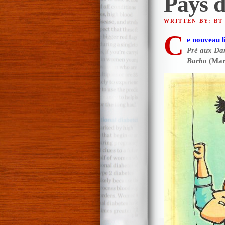
Pays 
WRITTEN BY: BT
C
e nouveau l
Pré aux Da
Barbo
(Mari