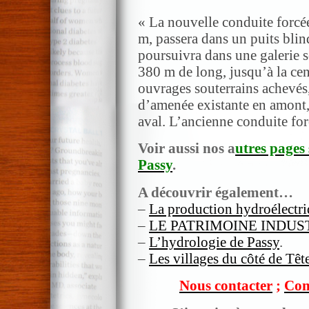
« La nouvelle conduite forcé
m, passera dans un puits blin
poursuivra dans une galerie s
380 m de long, jusqu’à la cen
ouvrages souterrains achevés, 
d’amenée existante en amont, 
aval. L’ancienne conduite for
Voir aussi nos a
utres pages 
Passy
.
A découvrir également…
–
La production hydroélectri
–
LE PATRIMOINE INDUS
–
L’hydrologie de Passy
.
–
Les villages du côté de Têt
Nous contacter
;
Com