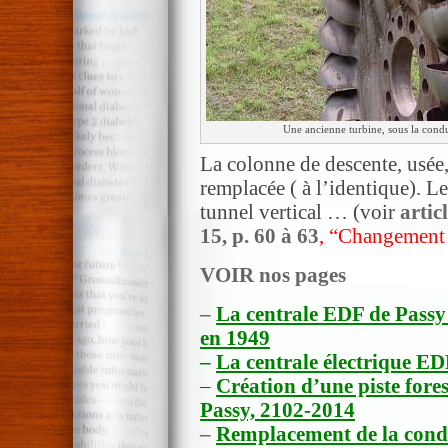
Une ancienne turbine, sous la condu
La colonne de descente, usée,
remplacée ( à l’identique). L
tunnel vertical … (voir
artic
15, p. 60 à 63
, “Changement 
VOIR nos pages
–
La centrale EDF de Passy 
en 1949
–
La centrale électrique E
–
Création d’une piste fore
Passy, 2102-2014
–
Remplacement de la condu