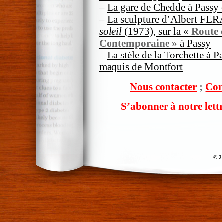
–
La gare de Chedde à Passy 
–
La sculpture d’Albert FE
soleil
(1973), sur la «
Route 
Contemporaine »
à Passy
–
La stèle de la Torchette à 
maquis de Montfort
Nous contacter
;
Com
S’abonner à notre lett
© 2