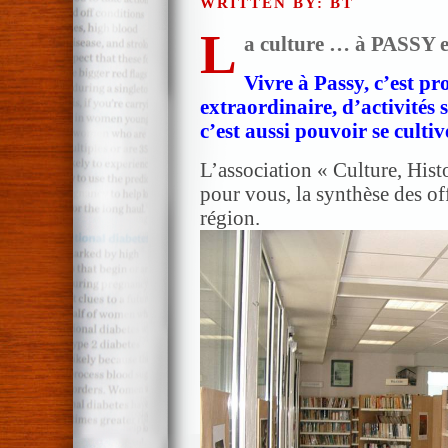
WRITTEN BY: BT
L
a culture … à PASSY et
Vivre à Passy, c’est pr
extraordinaire, d’activités
c’est aussi pouvoir se cult
L’association « Culture, Histo
pour vous, la synthèse des off
région.