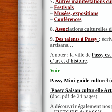
7.
Autres manifestations cu
–
Festivals
–
Musées, expositions
–
Conférences
8.
Assoc
iations culturelles 
9.
Des talents à Passy
: écri
artisans…
A noter : la ville de
Passy est
d’art et d’histoire
.
Voir
Passy Mini-guide culturel
(
Passy Saison culturelle Art
(doc. pdf de 24 pages)
A découvrir également nos