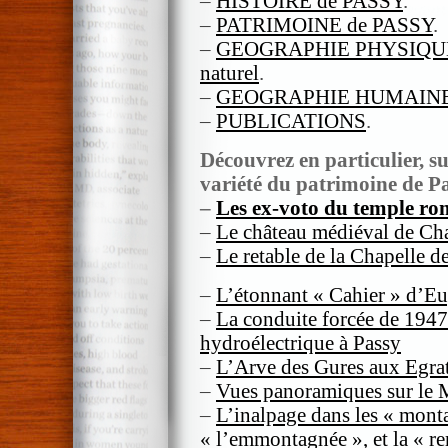
–
HISTOIRE de PASSY
.
–
PATRIMOINE de PASSY
.
–
GEOGRAPHIE PHYSIQUE de
naturel
.
–
GEOGRAPHIE HUMAINE 
–
PUBLICATIONS
.
Découvrez en particulier, sur
variété du patrimoine de Pa
–
Les ex-voto du temple ro
–
Le château médiéval de Ch
–
Le retable de la Chapelle d
–
L’étonnant « Cahier » d’Eu
–
La conduite forcée de 1947
hydroélectrique à Passy
–
L’Arve des Gures aux Egrat
–
Vues panoramiques sur le 
–
L’inalpage dans les « mont
« l’emmontagnée », et la « r