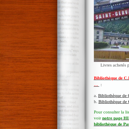
Livres achetés
Bibliothèque de C.H
…
:
a.
Bibliothèque de C
b.
Bibliothèque de C
Pour consulter la l
voir
notre page H
bibliothèque de Pa