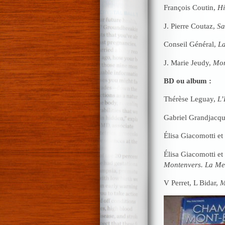
François Coutin,
Hi
J. Pierre Coutaz,
Sa
Conseil Général,
La
J. Marie Jeudy,
Mon
BD ou album :
Thérèse Leguay,
L’
Gabriel Grandjacq
Élisa Giacomotti e
Élisa Giacomotti et
Montenvers. La Me
V Perret, L Bidar,
M