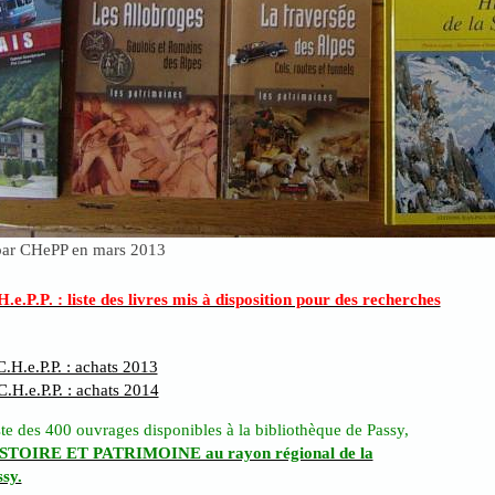
 par CHePP en mars 2013
.e.P.P. : liste des livres mis à disposition pour des recherches
.H.e.P.P. : achats 2013
.H.e.P.P. : achats 2014
iste des 400 ouvrages disponibles à la bibliothèque de Passy,
ISTOIRE ET PATRIMOINE au rayon régional de la
ssy.