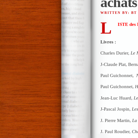
achats
WRITTEN BY: BT
L
ISTE des 
Livres :
Charles Durier,
Le 
J-Claude Plat, Bern
Paul Guichonnet,
N
Paul Guichonnet,
H
Jean-Luc Huard,
Le
J-Pascal Jospin,
Les
J. Pierre Martin,
La 
J. Paul Roudier,
Cha