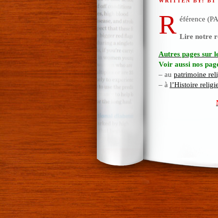
WRITTEN BY: BT
R
éférence (
Lire notre 
Autres pages sur
Voir aussi nos pag
– au
patrimoine rel
– à
l’Histoire relig