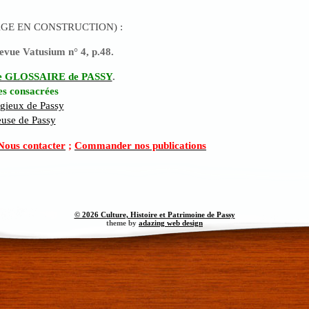
PAGE EN CONSTRUCTION) :
revue Vatusium n° 4, p.48.
 le GLOSSAIRE de PASSY
.
es consacrées
igieux de Passy
ieuse de Passy
Nous contacter
;
Commander nos publications
© 2026 Culture, Histoire et Patrimoine de Passy
theme by
adazing web design