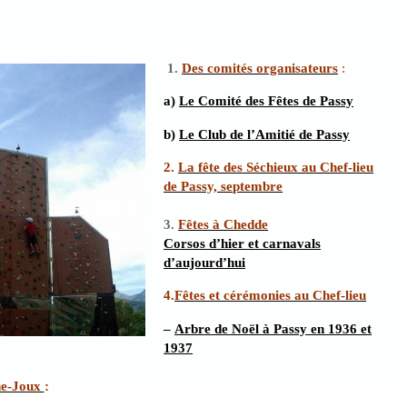
1.
Des comités organisateurs
:
a)
Le Comité des Fêtes de Passy
b)
Le Club de l’Amitié de Passy
2.
La fête des Séchieux au Chef-lieu
de Passy, septembre
3.
Fêtes à Chedde
Corsos d’hier et carnavals
d’aujourd’hui
4.
Fêtes et cérémonies au Chef-lieu
–
Arbre de Noël à Passy en 1936 et
1937
ine-Joux
: