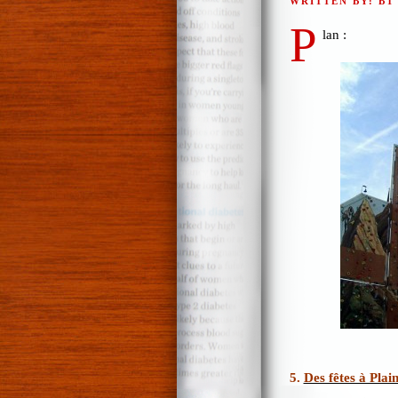
WRITTEN BY: BT
P
lan :
5.
Des fêtes à Pla